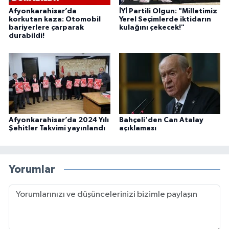
Afyonkarahisar’da
İYİ Partili Olgun: "Milletimiz
korkutan kaza: Otomobil
Yerel Seçimlerde iktidarın
bariyerlere çarparak
kulağını çekecek!"
durabildi!
Afyonkarahisar’da 2024 Yılı
Bahçeli'den Can Atalay
Şehitler Takvimi yayınlandı
açıklaması
Yorumlar