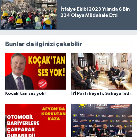
İtfaiye Ekibi 2023 Yılında 6 Bin
234 Olaya Müdahale Etti
Bunlar da ilginizi çekebilir
Koçak’tan ses yok!
İYİ Parti heyeti, Sahaya İndi