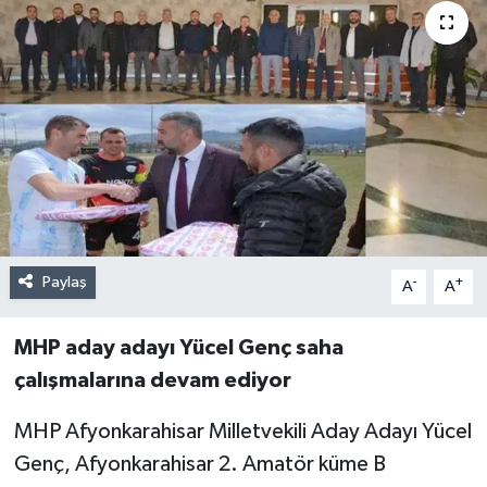
Paylaş
-
+
A
A
MHP aday adayı Yücel Genç saha
çalışmalarına devam ediyor
MHP Afyonkarahisar Milletvekili Aday Adayı Yücel
Genç, Afyonkarahisar 2. Amatör küme B