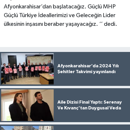
Afyonkarahisar’dan başlatacağız. Güçlü MHP
Güçlü Türkiye İdeallerimizi ve Geleceğin Lider
ülkesinin inşasını beraber yaşayacağız. ‘’ dedi.
Afyonkarahisar’da 2024 Yılı
Şehitler Takvimi yayınlandı
Aile Dizisi Final Yaptı: Serenay
Ve Kıvanç'tan Duygusal Veda