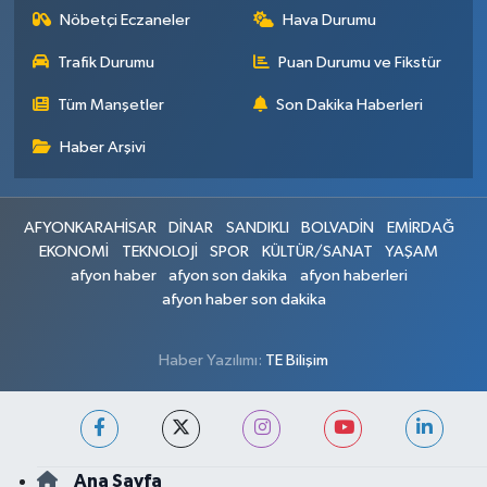
Nöbetçi Eczaneler
Hava Durumu
Trafik Durumu
Puan Durumu ve Fikstür
Tüm Manşetler
Son Dakika Haberleri
Haber Arşivi
AFYONKARAHİSAR
DİNAR
SANDIKLI
BOLVADİN
EMİRDAĞ
EKONOMİ
TEKNOLOJİ
SPOR
KÜLTÜR/SANAT
YAŞAM
afyon haber
afyon son dakika
afyon haberleri
afyon haber son dakika
Haber Yazılımı:
TE Bilişim
Ana Sayfa