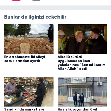
Bunlar da ilginizi çekebilir
En acı sömestr: İki aileyi
Alkollü sürücü
çocuklarından ayırdı
uygulamadan kaçtı,
yakalanınca “Ben mi kaçtım
Allah Allah” dedi
Sandıklı’da marketlere
Hırsızlık suçundan 6 yıl