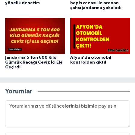
yönelik denetim
hapis cezası ile aranan
şahsı jandarma yakaladı
Jandarma 5 Ton 600 Kilo
Afyon’da otomobil
Gümrük Kaçağı Ceviz İçi Ele
kontrolden çıktı!
Geçirdi
Yorumlar