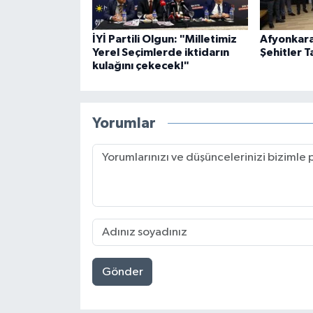
İYİ Partili Olgun: "Milletimiz
Afyonkara
Yerel Seçimlerde iktidarın
Şehitler T
kulağını çekecek!"
Yorumlar
Gönder