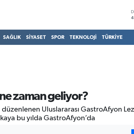
D
4
E
5
S
SAĞLIK
SİYASET
SPOR
TEKNOLOJİ
TÜRKİYE
6
G
6
B
1
B
6
ne zaman geliyor?
 düzenlenen Uluslararası GastroAfyon Lezz
nkaya bu yılda GastroAfyon’da