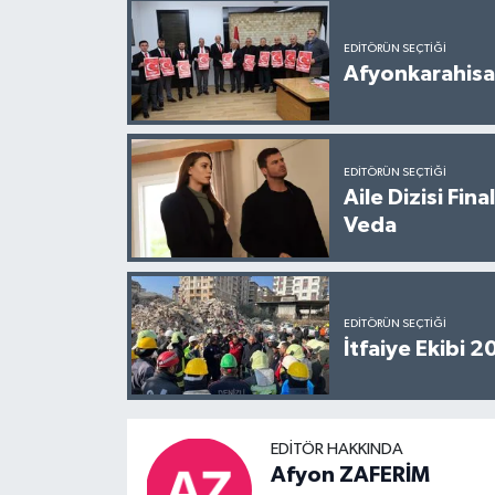
EDITÖRÜN SEÇTIĞI
Afyonkarahisar
EDITÖRÜN SEÇTIĞI
Aile Dizisi Fin
Veda
EDITÖRÜN SEÇTIĞI
İtfaiye Ekibi 
EDITÖR HAKKINDA
Afyon ZAFERİM