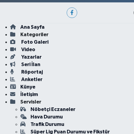
Ana Sayfa
Kategoriler
Foto Galeri
Video
Yazarlar
Seri İlan
Röportaj
Anketler
Künye
İletişim
Servisler
Nöbetçi Eczaneler
Hava Durumu
Trafik Durumu
Süper Lig Puan Durumu ve Fikstür