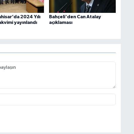
hisar’da 2024 Yılı
Bahçeli'den Can Atalay
akvimi yayınlandı
açıklaması