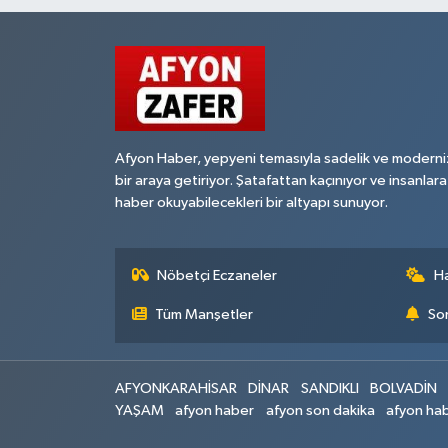
Afyon Haber, yepyeni temasıyla sadelik ve moderni
bir araya getiriyor. Şatafattan kaçınıyor ve insanlara
haber okuyabilecekleri bir altyapı sunuyor.
Nöbetçi Eczaneler
H
Tüm Manşetler
Son
AFYONKARAHİSAR
DİNAR
SANDIKLI
BOLVADİN
YAŞAM
afyon haber
afyon son dakika
afyon hab