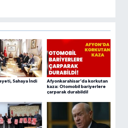
heyeti, Sahaya İndi
Afyonkarahisar’da korkutan
kaza: Otomobil bariyerlere
çarparak durabildi!