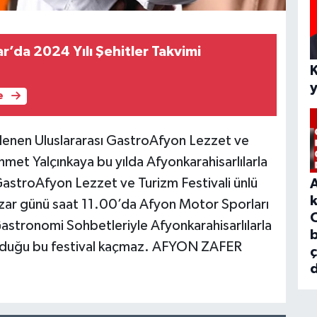
r’da 2024 Yılı Şehitler Takvimi
e
lenen Uluslararası GastroAfyon Lezzet ve
hmet Yalçınkaya bu yılda Afyonkarahisarlılarla
 GastroAfyon Lezzet ve Turizm Festivali ünlü
Pazar günü saat 11.00’da Afyon Motor Sporları
stronomi Sohbetleriyle Afyonkarahisarlılarla
b
 olduğu bu festival kaçmaz. AFYON ZAFER
d