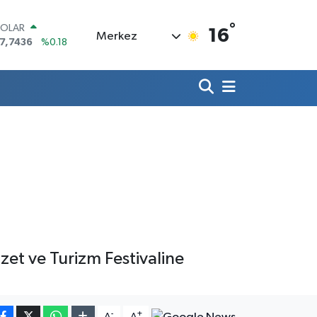
°
OLAR
16
Merkez
7,7436
%0.18
URO
5,2510
%0.32
TERLİN
4,4811
%0.38
RAM ALTIN
660.55
%0.03
İST100
3.779
%-14
ITCOIN
4.959,79
%1.11
et ve Turizm Festivaline
-
+
A
A