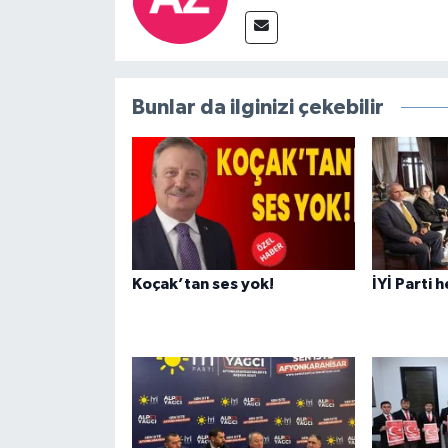
Bunlar da ilginizi çekebilir
Koçak’tan ses yok!
İYİ Parti 