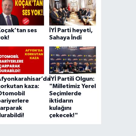
Koçak’tan ses
İYİ Parti heyeti,
yok!
Sahaya İndi
Afyonkarahisar’da
İYİ Partili Olgun:
korkutan kaza:
"Milletimiz Yerel
Otomobil
Seçimlerde
ariyerlere
iktidarın
çarparak
kulağını
urabildi!
çekecek!"