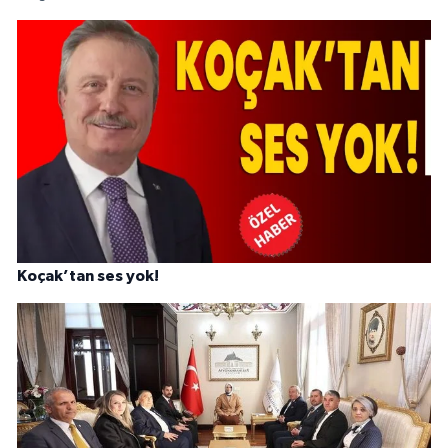
Koçak’tan ses yok!