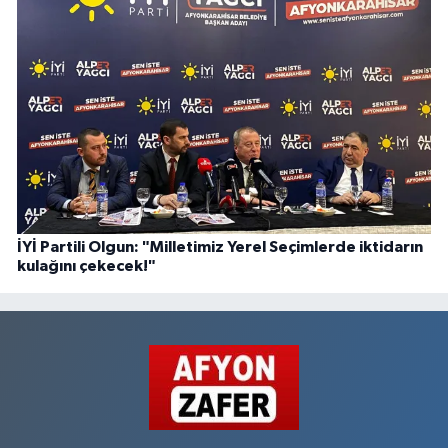
İYİ Partili Olgun: "Milletimiz Yerel Seçimlerde iktidarın
kulağını çekecek!"