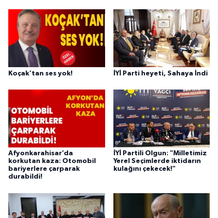
Koçak’tan ses yok!
İYİ Parti heyeti, Sahaya İndi
Afyonkarahisar’da
İYİ Partili Olgun: "Milletimiz
korkutan kaza: Otomobil
Yerel Seçimlerde iktidarın
bariyerlere çarparak
kulağını çekecek!"
durabildi!