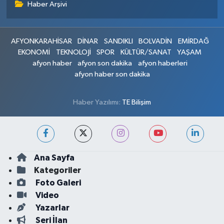
Haber Arşivi
AFYONKARAHİSAR
DİNAR
SANDIKLI
BOLVADİN
EMİRDAĞ
EKONOMİ
TEKNOLOJİ
SPOR
KÜLTÜR/SANAT
YAŞAM
afyon haber
afyon son dakika
afyon haberleri
afyon haber son dakika
Haber Yazılımı:
TE Bilişim
Ana Sayfa
Kategoriler
Foto Galeri
Video
Yazarlar
Seri İlan