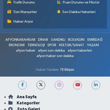
Trafik Durumu
Puan Durumu ve Fikstür
Tüm Manşetler
Son Dakika Haberleri
Haber Arşivi
AFYONKARAHİSAR
DİNAR
SANDIKLI
BOLVADİN
EMİRDAĞ
EKONOMİ
TEKNOLOJİ
SPOR
KÜLTÜR/SANAT
YAŞAM
afyon haber
afyon son dakika
afyon haberleri
afyon haber son dakika
Haber Yazılımı:
TE Bilişim
Ana Sayfa
Kategoriler
Foto Galeri