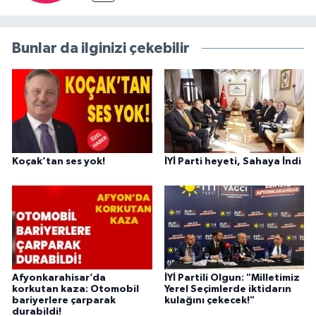
Bunlar da ilginizi çekebilir
Koçak’tan ses yok!
İYİ Parti heyeti, Sahaya İndi
Afyonkarahisar’da
İYİ Partili Olgun: "Milletimiz
korkutan kaza: Otomobil
Yerel Seçimlerde iktidarın
bariyerlere çarparak
kulağını çekecek!"
durabildi!