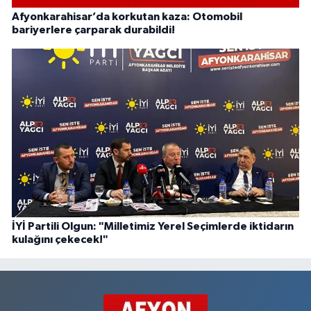
Afyonkarahisar’da korkutan kaza: Otomobil
bariyerlere çarparak durabildi!
İYİ Partili Olgun: "Milletimiz Yerel Seçimlerde iktidarın
kulağını çekecek!"