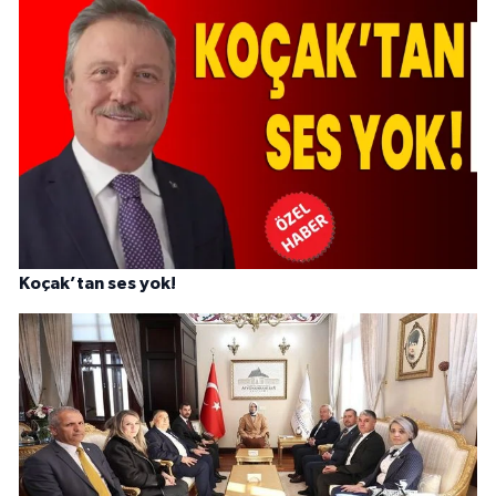
Koçak’tan ses yok!