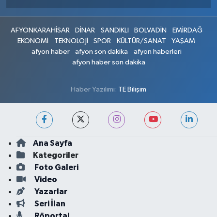
AFYONKARAHİSAR
DİNAR
SANDIKLI
BOLVADİN
EMİRDAĞ
EKONOMİ
TEKNOLOJİ
SPOR
KÜLTÜR/SANAT
YAŞAM
afyon haber
afyon son dakika
afyon haberleri
afyon haber son dakika
Haber Yazılımı:
TE Bilişim
Ana Sayfa
Kategoriler
Foto Galeri
Video
Yazarlar
Seri İlan
Röportaj