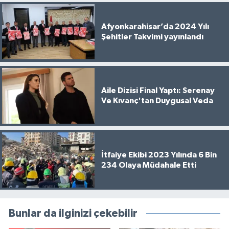
Afyonkarahisar’da 2024 Yılı
Şehitler Takvimi yayınlandı
Aile Dizisi Final Yaptı: Serenay
Ve Kıvanç'tan Duygusal Veda
İtfaiye Ekibi 2023 Yılında 6 Bin
234 Olaya Müdahale Etti
Bunlar da ilginizi çekebilir