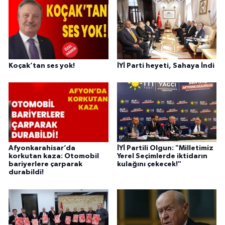
Koçak’tan ses yok!
İYİ Parti heyeti, Sahaya İndi
Afyonkarahisar’da
İYİ Partili Olgun: "Milletimiz
korkutan kaza: Otomobil
Yerel Seçimlerde iktidarın
bariyerlere çarparak
kulağını çekecek!"
durabildi!