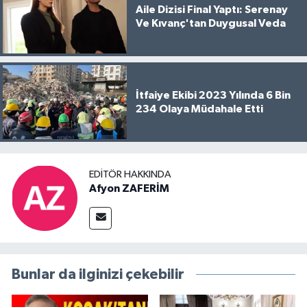
Aile Dizisi Final Yaptı: Serenay
Ve Kıvanç'tan Duygusal Veda
İtfaiye Ekibi 2023 Yılında 6 Bin
234 Olaya Müdahale Etti
EDITÖR HAKKINDA
Afyon ZAFERİM
Bunlar da ilginizi çekebilir