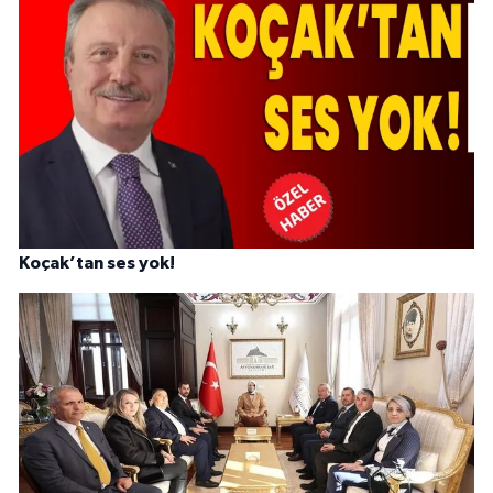
Koçak’tan ses yok!