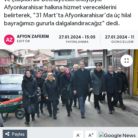
Afyonkarahisar halkına hizmet vereceklerini
belirterek, "31 Mart'ta Afyonkarahisar'da üç hilal
bayrağımızı gururla dalgalandıracağız" dedi.
AFYON ZAFERİM
27.01.2024 - 15:05
27.01.2024 - 15:
EDITÖR
YAYINLANMA
GÜNCELLEME
Paylaş
-
+
A
A