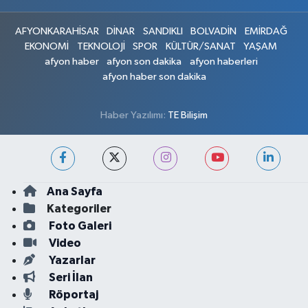
AFYONKARAHİSAR
DİNAR
SANDIKLI
BOLVADİN
EMİRDAĞ
EKONOMİ
TEKNOLOJİ
SPOR
KÜLTÜR/SANAT
YAŞAM
afyon haber
afyon son dakika
afyon haberleri
afyon haber son dakika
Haber Yazılımı:
TE Bilişim
Ana Sayfa
Kategoriler
Foto Galeri
Video
Yazarlar
Seri İlan
Röportaj