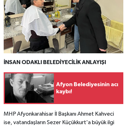
İNSAN ODAKLI BELEDİYECİLİK ANLAYIŞI
Afyon Belediyesinin acı
kaybı!
MHP Afyonkarahisar İl Başkanı Ahmet Kahveci
ise, vatandaşların Sezer Küçükkurt'a büyük ilgi