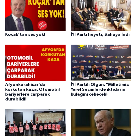
Koçak’tan ses yok!
İYİ Parti heyeti, Sahaya İndi
Afyonkarahisar’da
İYİ Partili Olgun: "Milletimiz
korkutan kaza: Otomobil
Yerel Seçimlerde iktidarın
bariyerlere çarparak
kulağını çekecek!"
durabildi!