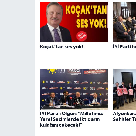
Koçak’tan ses yok!
İYİ Parti 
İYİ Partili Olgun: "Milletimiz
Afyonkara
Yerel Seçimlerde iktidarın
Şehitler T
kulağını çekecek!"