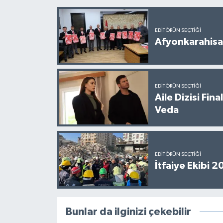
EDITÖRÜN SEÇTIĞI
Afyonkarahisar
EDITÖRÜN SEÇTIĞI
Aile Dizisi Fin
Veda
EDITÖRÜN SEÇTIĞI
İtfaiye Ekibi 
Bunlar da ilginizi çekebilir