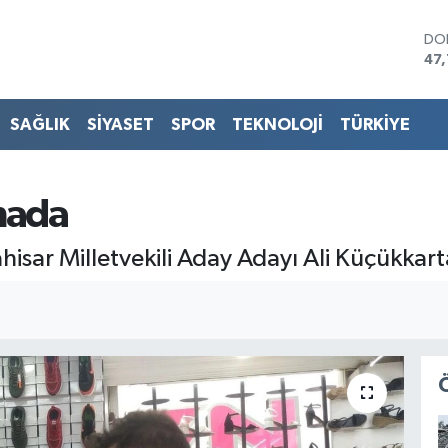
DO
47
EU
55
STE
SAĞLIK
SİYASET
SPOR
TEKNOLOJİ
TÜRKİYE
64,
GR
66
BİS
hada
13.
BI
hisar Milletvekili Aday Adayı Ali Küçükkart
64