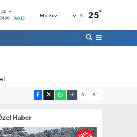
°
LAR
25
Merkez
,7436
%0.18
RO
,2510
%0.32
RLİN
4811
%0.38
AM ALTIN
60.55
%0.03
T100
779
%-14
TCOIN
al
.998,24
%0.35
-
+
A
A
Özel Haber