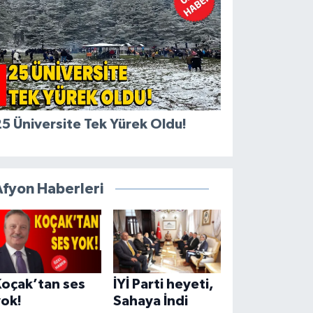
5 Üniversite Tek Yürek Oldu!
Afyon Haberleri
Koçak’tan ses
İYİ Parti heyeti,
yok!
Sahaya İndi