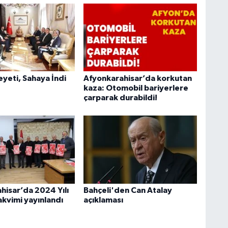
heyeti, Sahaya İndi
Afyonkarahisar’da korkutan
kaza: Otomobil bariyerlere
çarparak durabildi!
hisar’da 2024 Yılı
Bahçeli'den Can Atalay
akvimi yayınlandı
açıklaması