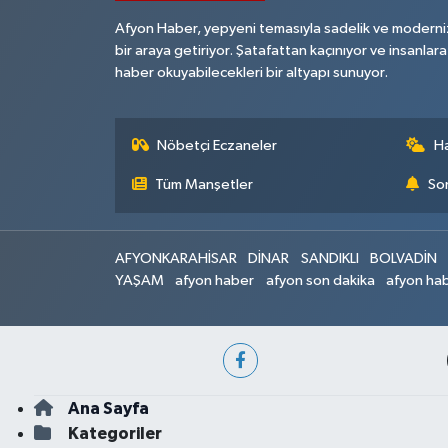
Afyon Haber, yepyeni temasıyla sadelik ve moderni
bir araya getiriyor. Şatafattan kaçınıyor ve insanlara
haber okuyabilecekleri bir altyapı sunuyor.
Nöbetçi Eczaneler
H
Tüm Manşetler
Son
AFYONKARAHİSAR
DİNAR
SANDIKLI
BOLVADİN
YAŞAM
afyon haber
afyon son dakika
afyon hab
Ana Sayfa
Kategoriler