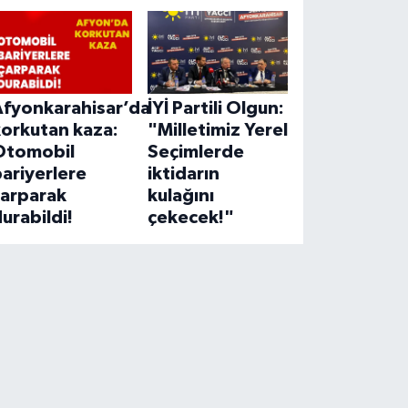
Afyonkarahisar’da
İYİ Partili Olgun:
korkutan kaza:
"Milletimiz Yerel
Otomobil
Seçimlerde
ariyerlere
iktidarın
çarparak
kulağını
urabildi!
çekecek!"