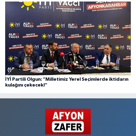
İYİ Partili Olgun: "Milletimiz Yerel Seçimlerde iktidarın
kulağını çekecek!"