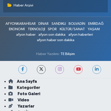
Haber Arşivi
AFYONKARAHİSAR
DİNAR
SANDIKLI
BOLVADİN
EMİRDAĞ
EKONOMİ
TEKNOLOJİ
SPOR
KÜLTÜR/SANAT
YAŞAM
afyon haber
afyon son dakika
afyon haberleri
afyon haber son dakika
Haber Yazılımı:
TE Bilişim
Ana Sayfa
Kategoriler
Foto Galeri
Video
Yazarlar