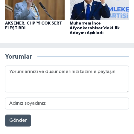
AKŞENER, CHP'Yİ ÇOK SERT
Muharrem İnce
ELEŞTİRDİ
Afyonkarahisar’daki İlk
Adayını Açıkladı
Yorumlar
Gönder