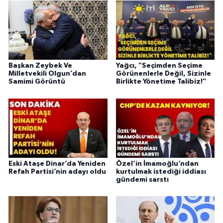
Başkan Zeybek Ve
Yağcı, "Seçimden Seçime
Milletvekili Olgun’dan
Görünenlerle Değil, Sizinle
Samimi Görüntü
Birlikte Yönetime Talibiz!"
Eski Ataşe Dinar’da Yeniden
Özel’in İmamoğlu’ndan
Refah Partisi’nin adayı oldu
kurtulmak istediği iddiası
gündemi sarstı