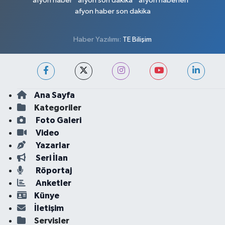
afyon haber
afyon son dakika
afyon haberleri
afyon haber son dakika
Haber Yazılımı:
TE Bilişim
Ana Sayfa
Kategoriler
Foto Galeri
Video
Yazarlar
Seri İlan
Röportaj
Anketler
Künye
İletişim
Servisler