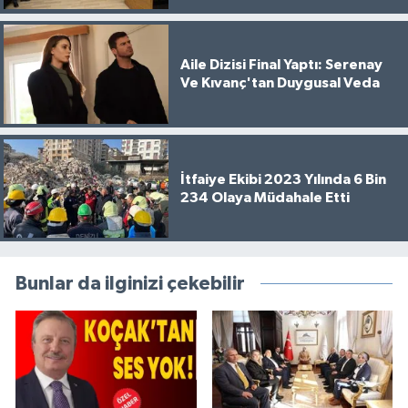
Aile Dizisi Final Yaptı: Serenay
Ve Kıvanç'tan Duygusal Veda
İtfaiye Ekibi 2023 Yılında 6 Bin
234 Olaya Müdahale Etti
Bunlar da ilginizi çekebilir