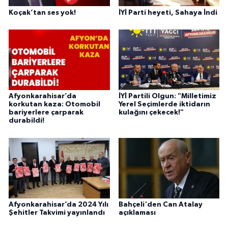
Koçak’tan ses yok!
İYİ Parti heyeti, Sahaya İndi
Afyonkarahisar’da
İYİ Partili Olgun: "Milletimiz
korkutan kaza: Otomobil
Yerel Seçimlerde iktidarın
bariyerlere çarparak
kulağını çekecek!"
durabildi!
Afyonkarahisar’da 2024 Yılı
Bahçeli'den Can Atalay
Şehitler Takvimi yayınlandı
açıklaması