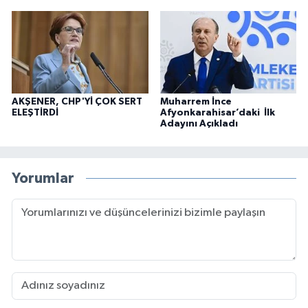
AKŞENER, CHP'Yİ ÇOK SERT
Muharrem İnce
ELEŞTİRDİ
Afyonkarahisar’daki İlk
Adayını Açıkladı
Yorumlar