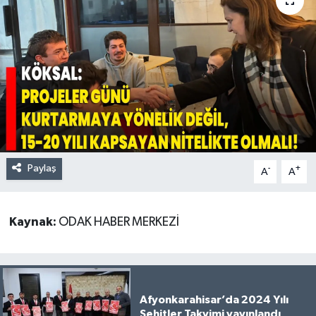
Paylaş
-
+
A
A
Kaynak:
ODAK HABER MERKEZİ
Afyonkarahisar’da 2024 Yılı
Şehitler Takvimi yayınlandı