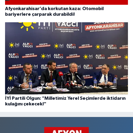
Afyonkarahisar’da korkutan kaza: Otomobil
bariyerlere çarparak durabildi!
İYİ Partili Olgun: "Milletimiz Yerel Seçimlerde iktidarın
kulağını çekecek!"