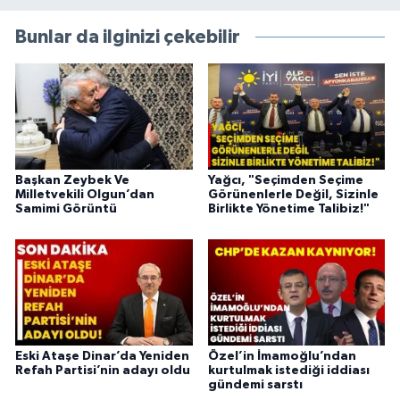
Bunlar da ilginizi çekebilir
Başkan Zeybek Ve
Yağcı, "Seçimden Seçime
Milletvekili Olgun’dan
Görünenlerle Değil, Sizinle
Samimi Görüntü
Birlikte Yönetime Talibiz!"
Eski Ataşe Dinar’da Yeniden
Özel’in İmamoğlu’ndan
Refah Partisi’nin adayı oldu
kurtulmak istediği iddiası
gündemi sarstı