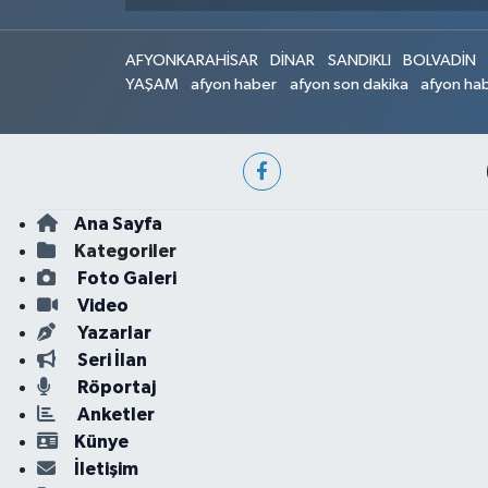
AFYONKARAHİSAR
DİNAR
SANDIKLI
BOLVADİN
YAŞAM
afyon haber
afyon son dakika
afyon hab
Ana Sayfa
Kategoriler
Foto Galeri
Video
Yazarlar
Seri İlan
Röportaj
Anketler
Künye
İletişim