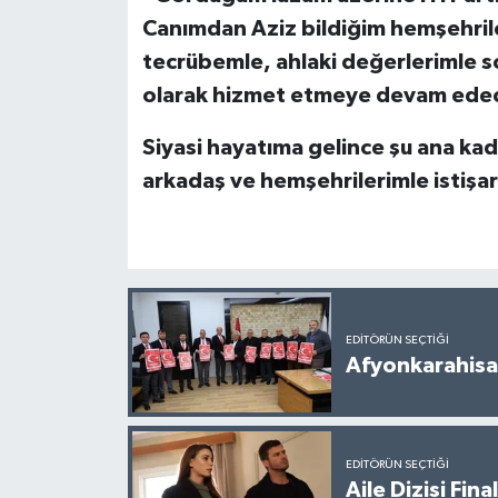
Canımdan Aziz bildiğim hemşehriler
tecrübemle, ahlaki değerlerimle 
olarak hizmet etmeye devam ede
Siyasi hayatıma gelince şu ana kad
arkadaş ve hemşehrilerimle istişa
EDITÖRÜN SEÇTIĞI
Afyonkarahisar
EDITÖRÜN SEÇTIĞI
Aile Dizisi Fin