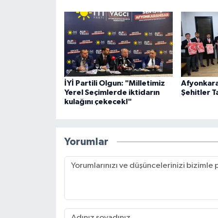
İYİ Partili Olgun: "Milletimiz
Afyonkara
Yerel Seçimlerde iktidarın
Şehitler T
kulağını çekecek!"
Yorumlar