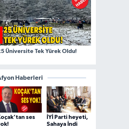
5 Üniversite Tek Yürek Oldu!
Afyon Haberleri
Koçak’tan ses
İYİ Parti heyeti,
yok!
Sahaya İndi