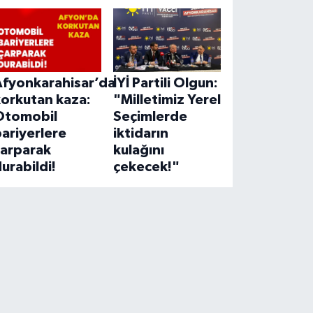
Afyonkarahisar’da
İYİ Partili Olgun:
korkutan kaza:
"Milletimiz Yerel
Otomobil
Seçimlerde
ariyerlere
iktidarın
çarparak
kulağını
urabildi!
çekecek!"