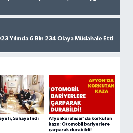
2023 Yılında 6 Bin 234 Olaya Müdahale Etti
heyeti, Sahaya İndi
Afyonkarahisar’da korkutan
kaza: Otomobil bariyerlere
çarparak durabildi!