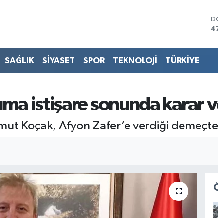
D
4
E
5
S
SAĞLIK
SİYASET
SPOR
TEKNOLOJİ
TÜRKİYE
6
G
6
B
ıma istişare sonunda karar 
1
B
ahmut Koçak, Afyon Zafer’e verdiği demeçte
6