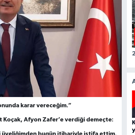
2
sonunda karar vereceğim.”
ut Koçak, Afyon Zafer’e verdiği demeçte:
üyeliğimden bugün itibariyle istifa ettim.