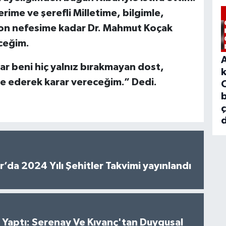
ime ve şerefli Milletime, bilgimle,
son nefesime kadar Dr. Mahmut Koçak
ceğim.
ar beni hiç yalnız bırakmayan dost,
re ederek karar vereceğim.”
Dedi.
b
d
’da 2024 Yılı Şehitler Takvimi yayınlandı
al Yaptı: Serenay Ve Kıvanç'tan Duygusal