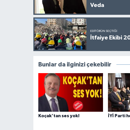
Veda
EDITÖRÜN SEÇTIĞI
İtfaiye Ekibi 
Bunlar da ilginizi çekebilir
Koçak’tan ses yok!
İYİ Parti 