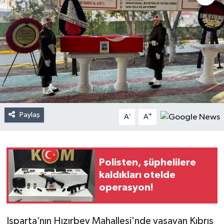
Paylaş
-
+
A
A
Polisten, şüphelilere
kaldıkları otelde
operasyon!
Isparta’nın Hızırbey Mahallesi'nde yaşayan Kıbrıs