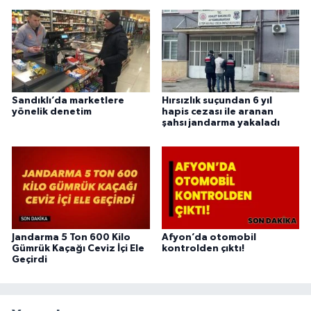
Sandıklı’da marketlere
Hırsızlık suçundan 6 yıl
yönelik denetim
hapis cezası ile aranan
şahsı jandarma yakaladı
Jandarma 5 Ton 600 Kilo
Afyon’da otomobil
Gümrük Kaçağı Ceviz İçi Ele
kontrolden çıktı!
Geçirdi