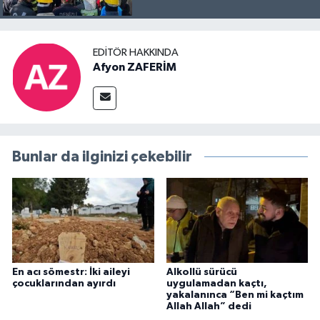
EDITÖR HAKKINDA
Afyon ZAFERİM
Bunlar da ilginizi çekebilir
En acı sömestr: İki aileyi
Alkollü sürücü
çocuklarından ayırdı
uygulamadan kaçtı,
yakalanınca “Ben mi kaçtım
Allah Allah” dedi