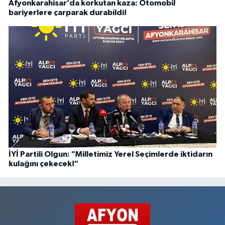
Afyonkarahisar’da korkutan kaza: Otomobil
bariyerlere çarparak durabildi!
İYİ Partili Olgun: "Milletimiz Yerel Seçimlerde iktidarın
kulağını çekecek!"