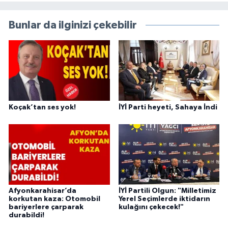
Bunlar da ilginizi çekebilir
Koçak’tan ses yok!
İYİ Parti heyeti, Sahaya İndi
Afyonkarahisar’da
İYİ Partili Olgun: "Milletimiz
korkutan kaza: Otomobil
Yerel Seçimlerde iktidarın
bariyerlere çarparak
kulağını çekecek!"
durabildi!