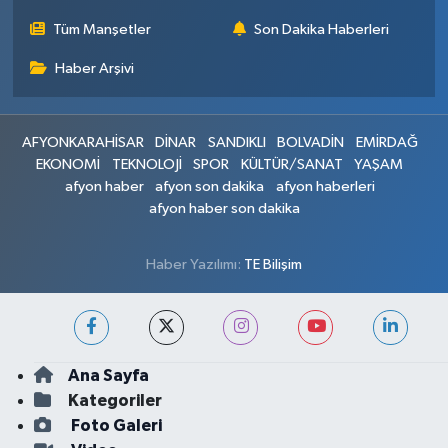
Tüm Manşetler
Son Dakika Haberleri
Haber Arşivi
AFYONKARAHİSAR
DİNAR
SANDIKLI
BOLVADİN
EMİRDAĞ
EKONOMİ
TEKNOLOJİ
SPOR
KÜLTÜR/SANAT
YAŞAM
afyon haber
afyon son dakika
afyon haberleri
afyon haber son dakika
Haber Yazılımı:
TE Bilişim
Ana Sayfa
Kategoriler
Foto Galeri