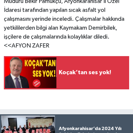
Müdürü Bekir Pamukçu, Afyonkarahisar İl Özel
İdaresi tarafından yapılan sıcak asfalt yol
çalışmasını yerinde inceledi. Çalışmalar hakkında
yetkililerden bilgi alan Kaymakam Demirbilek,
işçilere de çalışmalarında kolaylıklar diledi.
<<AFYON ZAFER
Koçak’tan ses yok!
Afyonkarahisar’da 2024 Yılı