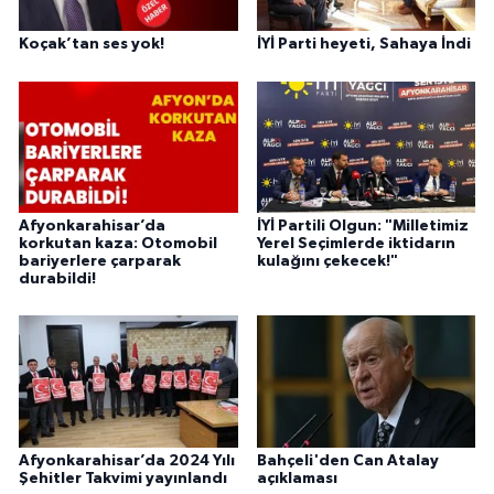
Koçak’tan ses yok!
İYİ Parti heyeti, Sahaya İndi
Afyonkarahisar’da
İYİ Partili Olgun: "Milletimiz
korkutan kaza: Otomobil
Yerel Seçimlerde iktidarın
bariyerlere çarparak
kulağını çekecek!"
durabildi!
Afyonkarahisar’da 2024 Yılı
Bahçeli'den Can Atalay
Şehitler Takvimi yayınlandı
açıklaması