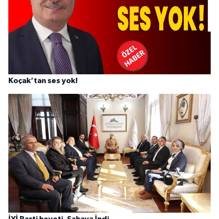
Koçak’tan ses yok!