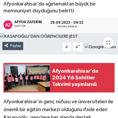
Afyonkarahisar’da ağırlamaktan büyük bir
memnuniyet duyduğunu belirtti
AFYON ZAFERİM
29.09.2023 - 09:52
EDITÖR
YAYINLANMA
Paylaş
-
+
A
A
Afyonkarahisar’da
2024 Yılı Şehitler
Takvimi yayınlandı
Afyonkarahisar'ın genç nüfusu ve üniversiteleri ile
önemli bir eğitim merkezi olduğunu ifade eden
Kasapoğlu, gençlere her alanda destek