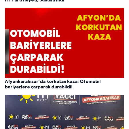
İYİ Parti heyeti, Sahaya İndi
Afyonkarahisar’da korkutan kaza: Otomobil
bariyerlere çarparak durabildi!