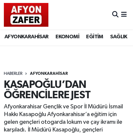
AFYONKARAHİSAR
EKONOMİ
EĞİTİM
SAĞLIK
HABERLER
AFYONKARAHİSAR
KASAPOĞLU’DAN
ÖĞRENCİLERE JEST
Afyonkarahisar Gençlik ve Spor İl Müdürü İsmail
Hakkı Kasapoğlu Afyonkarahisar’a eğitim için
gelen gençleri otogarda lokum ve çay ikramı ile
karşıladı. İl Müdürü Kasapoğlu, gençleri