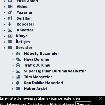
Foto Galeri
Video
Yazarlar
Seri İlan
Röportaj
Anketler
Künye
İletişim
Servisler
Nöbetçi Eczaneler
Hava Durumu
Trafik Durumu
Süper Lig Puan Durumu ve Fikstür
Tüm Manşetler
Son Dakika Haberleri
Haber Arşivi
En iyi site deneyimi sağlamak için çerezlerden
faydalanıyoruz. Detaylar için lütfen tıklayın.
Tamam