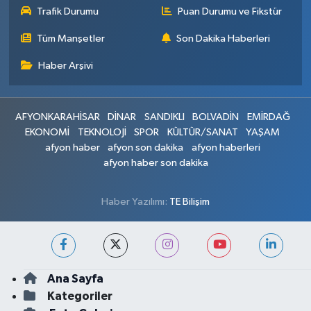
Trafik Durumu
Puan Durumu ve Fikstür
Tüm Manşetler
Son Dakika Haberleri
Haber Arşivi
AFYONKARAHİSAR
DİNAR
SANDIKLI
BOLVADİN
EMİRDAĞ
EKONOMİ
TEKNOLOJİ
SPOR
KÜLTÜR/SANAT
YAŞAM
afyon haber
afyon son dakika
afyon haberleri
afyon haber son dakika
Haber Yazılımı:
TE Bilişim
Ana Sayfa
Kategoriler