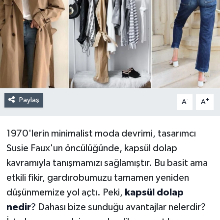
Paylaş
-
+
A
A
1970'lerin minimalist moda devrimi, tasarımcı
Susie Faux'un öncülüğünde, kapsül dolap
kavramıyla tanışmamızı sağlamıştır. Bu basit ama
etkili fikir, gardırobumuzu tamamen yeniden
düşünmemize yol açtı. Peki,
kapsül dolap
nedir
?
Dahası bize sunduğu avantajlar nelerdir?