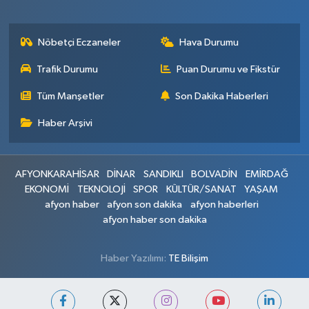
Nöbetçi Eczaneler
Hava Durumu
Trafik Durumu
Puan Durumu ve Fikstür
Tüm Manşetler
Son Dakika Haberleri
Haber Arşivi
AFYONKARAHİSAR
DİNAR
SANDIKLI
BOLVADİN
EMİRDAĞ
EKONOMİ
TEKNOLOJİ
SPOR
KÜLTÜR/SANAT
YAŞAM
afyon haber
afyon son dakika
afyon haberleri
afyon haber son dakika
Haber Yazılımı:
TE Bilişim