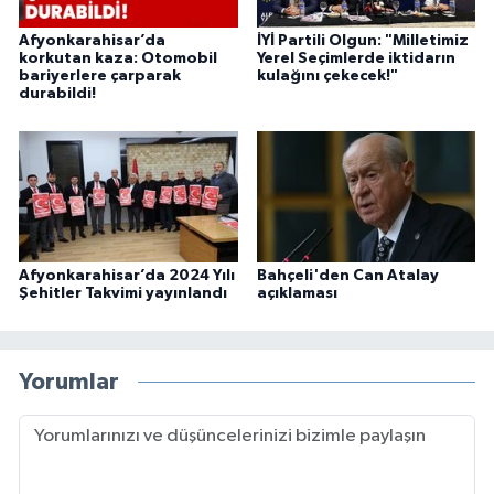
Afyonkarahisar’da
İYİ Partili Olgun: "Milletimiz
korkutan kaza: Otomobil
Yerel Seçimlerde iktidarın
bariyerlere çarparak
kulağını çekecek!"
durabildi!
Afyonkarahisar’da 2024 Yılı
Bahçeli'den Can Atalay
Şehitler Takvimi yayınlandı
açıklaması
Yorumlar