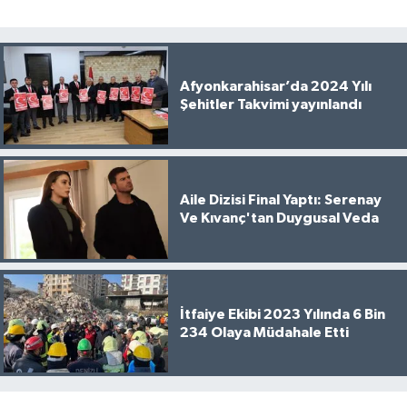
Afyonkarahisar’da 2024 Yılı
Şehitler Takvimi yayınlandı
Aile Dizisi Final Yaptı: Serenay
Ve Kıvanç'tan Duygusal Veda
İtfaiye Ekibi 2023 Yılında 6 Bin
234 Olaya Müdahale Etti