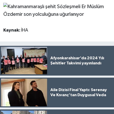
Kaynak:
İHA
Afyonkarahisar’da 2024 Yılı
Şehitler Takvimi yayınlandı
Aile Dizisi Final Yaptı: Serenay
Ve Kıvanç'tan Duygusal Veda