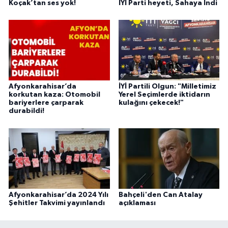
Koçak’tan ses yok!
İYİ Parti heyeti, Sahaya İndi
Afyonkarahisar’da
İYİ Partili Olgun: "Milletimiz
korkutan kaza: Otomobil
Yerel Seçimlerde iktidarın
bariyerlere çarparak
kulağını çekecek!"
durabildi!
Afyonkarahisar’da 2024 Yılı
Bahçeli'den Can Atalay
Şehitler Takvimi yayınlandı
açıklaması