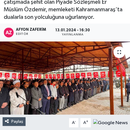
çatışmada şehit olan Piyade Sözleşmeli Er
Müslüm Özdemir, memleketi Kahramanmaraş’ta
dualarla son yolculuğuna uğurlanıyor.
AFYON ZAFERİM
13.01.2024 - 16:30
EDITÖR
YAYINLANMA
Paylaş
-
+
A
A