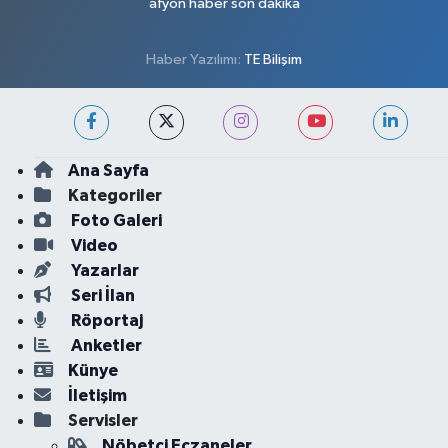
afyon haber son dakika
Haber Yazılımı:
TE Bilişim
Ana Sayfa
Kategoriler
Foto Galeri
Video
Yazarlar
Seri İlan
Röportaj
Anketler
Künye
İletişim
Servisler
Nöbetçi Eczaneler