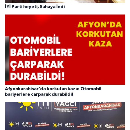
İYİ Parti heyeti, Sahaya İndi
Afyonkarahisar’da korkutan kaza: Otomobil
bariyerlere çarparak durabildi!