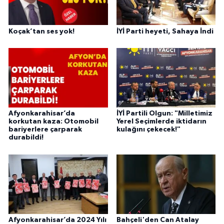
Koçak’tan ses yok!
İYİ Parti heyeti, Sahaya İndi
Afyonkarahisar’da
İYİ Partili Olgun: "Milletimiz
korkutan kaza: Otomobil
Yerel Seçimlerde iktidarın
bariyerlere çarparak
kulağını çekecek!"
durabildi!
Afyonkarahisar’da 2024 Yılı
Bahçeli'den Can Atalay