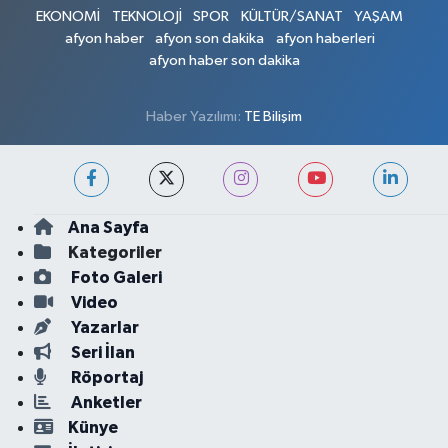
EKONOMİ
TEKNOLOJİ
SPOR
KÜLTÜR/SANAT
YAŞAM
afyon haber
afyon son dakika
afyon haberleri
afyon haber son dakika
Haber Yazılımı:
TE Bilişim
Ana Sayfa
Kategoriler
Foto Galeri
Video
Yazarlar
Seri İlan
Röportaj
Anketler
Künye