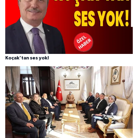
Koçak’tan ses yok!