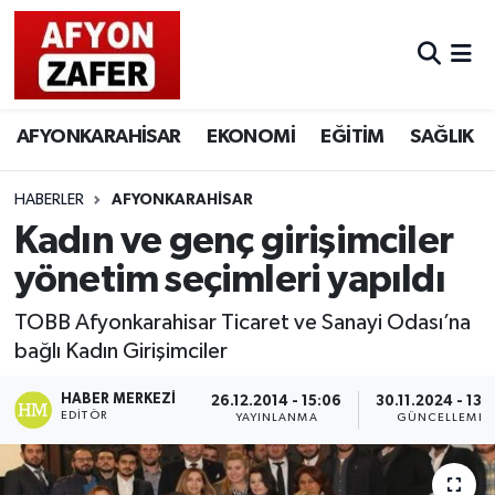
AFYONKARAHİSAR
EKONOMİ
EĞİTİM
SAĞLIK
HABERLER
AFYONKARAHİSAR
Kadın ve genç girişimciler
yönetim seçimleri yapıldı
TOBB Afyonkarahisar Ticaret ve Sanayi Odası’na
bağlı Kadın Girişimciler
HABER MERKEZI
26.12.2014 - 15:06
30.11.2024 - 13:
EDITÖR
YAYINLANMA
GÜNCELLEME