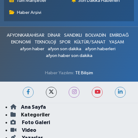
Tüm Manşetler
Son Dakika Haberleri
Haber Arşivi
AFYONKARAHİSAR
DİNAR
SANDIKLI
BOLVADİN
EMİRDAĞ
EKONOMİ
TEKNOLOJİ
SPOR
KÜLTÜR/SANAT
YAŞAM
afyon haber
afyon son dakika
afyon haberleri
afyon haber son dakika
Haber Yazılımı:
TE Bilişim
Ana Sayfa
Kategoriler
Foto Galeri
Video
Yazarlar