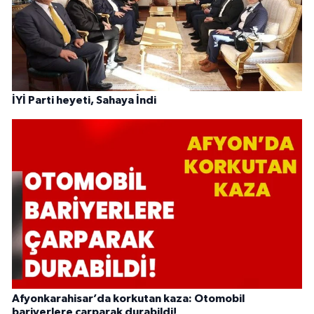
İYİ Parti heyeti, Sahaya İndi
Afyonkarahisar’da korkutan kaza: Otomobil
bariyerlere çarparak durabildi!