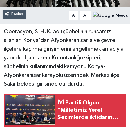
Paylaş
-
+
A
A
Operasyon, S.H.K. adlı şüphelinin ruhsatsız
silahları Konya'dan Afyonkarahisar'a ve çevre
ilçelere kaçırma girişimlerini engellemek amacıyla
yapıldı. İl Jandarma Komutanlığı ekipleri,
şüphelinin kullanımındaki kamyonu Konya-
Afyonkarahisar karayolu üzerindeki Merkez ilçe
Salar beldesi girişinde durdurdu.
İYİ Partili Olgun:
"Milletimiz Yerel
Seçimlerde iktidarın
kulağını çekecek!"