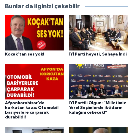
Bunlar da ilginizi çekebilir
Koçak’tan ses yok!
İYİ Parti heyeti, Sahaya İndi
Afyonkarahisar’da
İYİ Partili Olgun: "Milletimiz
korkutan kaza: Otomobil
Yerel Seçimlerde iktidarın
bariyerlere çarparak
kulağını çekecek!"
durabildi!