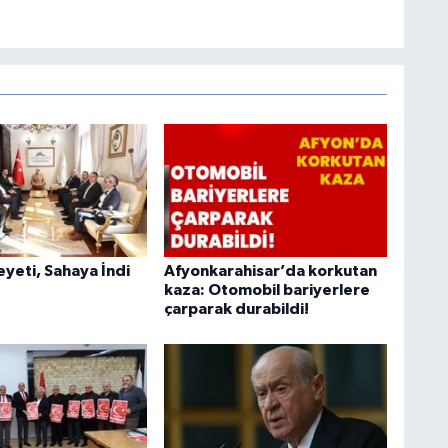
heyeti, Sahaya İndi
Afyonkarahisar’da korkutan
kaza: Otomobil bariyerlere
çarparak durabildi!