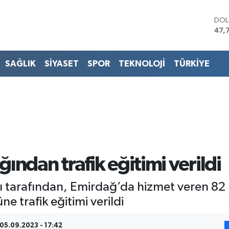
DO
47,
EU
55,
STE
SAĞLIK
SİYASET
SPOR
TEKNOLOJİ
TÜRKİYE
64,
GRA
657
BİS
13.
BIT
64.
ndan trafik eğitimi verildi
arafından, Emirdağ’da hizmet veren 82 mev
ne trafik eğitimi verildi
05.09.2023 - 17:42