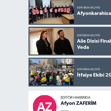
EDITÖRÜN SEÇTIĞI
Afyonkarahisar
EDITÖRÜN SEÇTIĞI
Aile Dizisi Fin
Veda
EDITÖRÜN SEÇTIĞI
İtfaiye Ekibi 
EDITÖR HAKKINDA
Afyon ZAFERİM