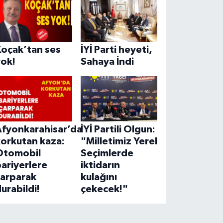
Koçak’tan ses
İYİ Parti heyeti,
yok!
Sahaya İndi
Afyonkarahisar’da
İYİ Partili Olgun:
korkutan kaza:
"Milletimiz Yerel
Otomobil
Seçimlerde
ariyerlere
iktidarın
çarparak
kulağını
urabildi!
çekecek!"