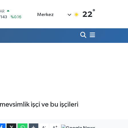
°
LAR
22
Merkez
7143
%0.16
RO
0317
%-0.02
RLİN
2463
%0.07
M ALTIN
4.81
%1.44
T100
799
%70
COIN
360,53
%-0.76
simlik işçi ve bu işçileri
-
+
A
A