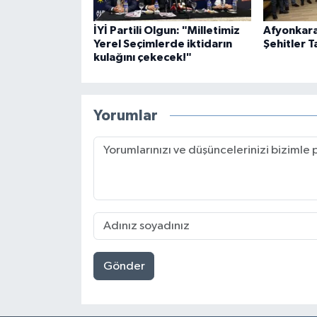
İYİ Partili Olgun: "Milletimiz
Afyonkara
Yerel Seçimlerde iktidarın
Şehitler T
kulağını çekecek!"
Yorumlar
Gönder