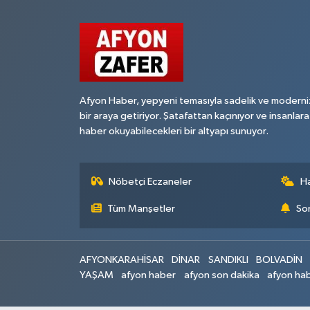
Afyon Haber, yepyeni temasıyla sadelik ve moderni
bir araya getiriyor. Şatafattan kaçınıyor ve insanlara
haber okuyabilecekleri bir altyapı sunuyor.
Nöbetçi Eczaneler
H
Tüm Manşetler
Son
AFYONKARAHİSAR
DİNAR
SANDIKLI
BOLVADİN
YAŞAM
afyon haber
afyon son dakika
afyon hab