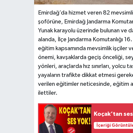
Emirdağ’da hizmet veren 82 mevsimlik i
şoförüne, Emirdağ Jandarma Komutanlığ
Yunak karayolu üzerinde bulunan ve da
alanda, İlçe Jandarma Komutanlığı 16. 
eğitim kapsamında mevsimlik işçiler v
önemi, kavşaklarda geçiş önceliği, se
yönleri, araçlarda hız sınırları, yolcu 
yayaların trafikte dikkat etmesi gerek
verilen eğitimler neticesinde, eğitim a
ilettiler.
Koçak’tan ses
İçeriği Görüntül