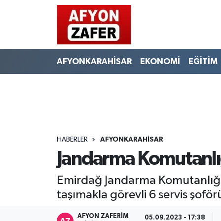
AFYONKARAHİSAR
EKONOMİ
EĞİTİM
HABERLER
AFYONKARAHİSAR
Jandarma Komutanlığı
Emirdağ Jandarma Komutanlığı t
taşımakla görevli 6 servis şoförü
AFYON ZAFERİM
05.09.2023 - 17:38