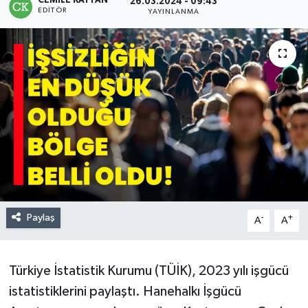
CEMILE KAYTAN
26.03.2024 - 09:43
EDITÖR
YAYINLANMA
Paylaş
-
+
A
A
Türkiye İstatistik Kurumu (TÜİK), 2023 yılı işgücü
istatistiklerini paylaştı. Hanehalkı İşgücü