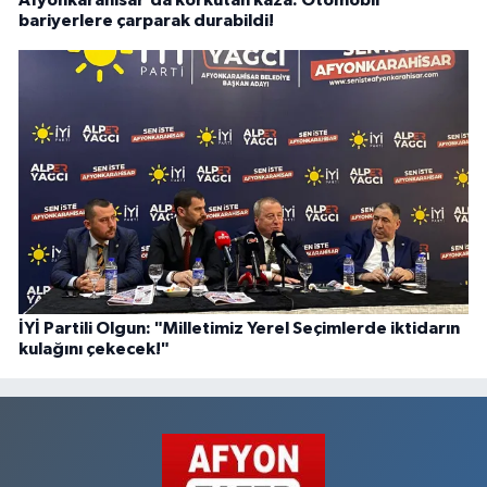
Afyonkarahisar’da korkutan kaza: Otomobil
bariyerlere çarparak durabildi!
İYİ Partili Olgun: "Milletimiz Yerel Seçimlerde iktidarın
kulağını çekecek!"