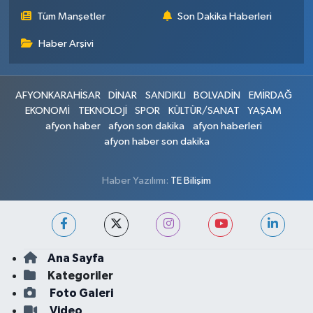
Tüm Manşetler
Son Dakika Haberleri
Haber Arşivi
AFYONKARAHİSAR
DİNAR
SANDIKLI
BOLVADİN
EMİRDAĞ
EKONOMİ
TEKNOLOJİ
SPOR
KÜLTÜR/SANAT
YAŞAM
afyon haber
afyon son dakika
afyon haberleri
afyon haber son dakika
Haber Yazılımı:
TE Bilişim
Ana Sayfa
Kategoriler
Foto Galeri
Video