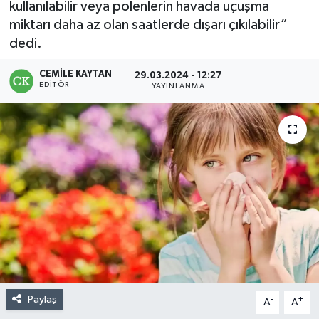
kullanılabilir veya polenlerin havada uçuşma
miktarı daha az olan saatlerde dışarı çıkılabilir”
dedi.
CEMILE KAYTAN
29.03.2024 - 12:27
EDITÖR
YAYINLANMA
Paylaş
-
+
A
A