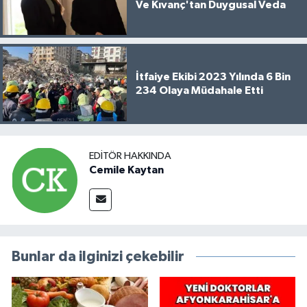
Ve Kıvanç'tan Duygusal Veda
İtfaiye Ekibi 2023 Yılında 6 Bin
234 Olaya Müdahale Etti
EDITÖR HAKKINDA
Cemile Kaytan
Bunlar da ilginizi çekebilir