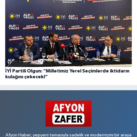
İYİ Partili Olgun: "Milletimiz Yerel Seçimlerde iktidarın
kulağını çekecek!"
Afyon Haber, yepyeni temasıyla sadelik ve modernizmi bir araya