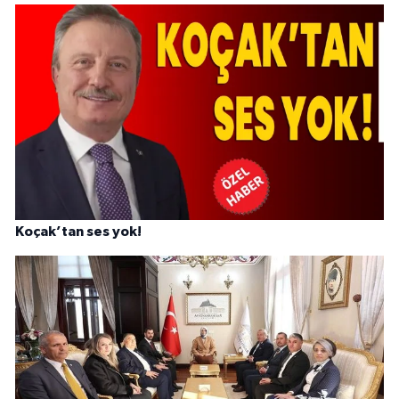
Koçak’tan ses yok!