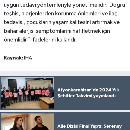
uygun tedavi yöntemleriyle yönetilmelidir. Doğru
teşhis, alerjenlerden korunma önlemleri ve ilaç
tedavisi, çocukların yaşam kalitesini artırmak ve
bahar alerjisi semptomlarını hafifletmek için
önemlidir” ifadelerini kullandı.
Kaynak:
İHA
Afyonkarahisar’da 2024 Yılı
Şehitler Takvimi yayınlandı
Aile Dizisi Final Yaptı: Serenay