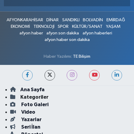
AFYONKARAHİSAR
DİNAR
SANDIKLI
BOLVADİN
EMİRDAĞ
EKONOMİ
TEKNOLOJİ
SPOR
KÜLTÜR/SANAT
YAŞAM
afyon haber
afyon son dakika
afyon haberleri
afyon haber son dakika
Haber Yazılımı:
TE Bilişim
Ana Sayfa
Kategoriler
Foto Galeri
Video
Yazarlar
Seri İlan