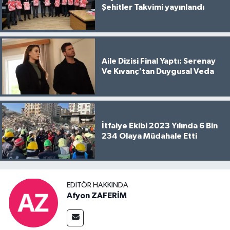
Şehitler Takvimi yayınlandı
Aile Dizisi Final Yaptı: Serenay
Ve Kıvanç'tan Duygusal Veda
İtfaiye Ekibi 2023 Yılında 6 Bin
234 Olaya Müdahale Etti
EDITÖR HAKKINDA
Afyon ZAFERİM