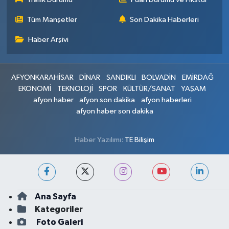
Tüm Manşetler
Son Dakika Haberleri
Haber Arşivi
AFYONKARAHİSAR
DİNAR
SANDIKLI
BOLVADİN
EMİRDAĞ
EKONOMİ
TEKNOLOJİ
SPOR
KÜLTÜR/SANAT
YAŞAM
afyon haber
afyon son dakika
afyon haberleri
afyon haber son dakika
Haber Yazılımı:
TE Bilişim
Ana Sayfa
Kategoriler
Foto Galeri