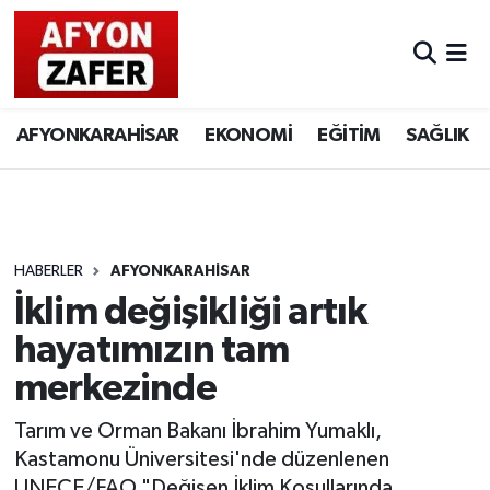
AFYONKARAHİSAR
EKONOMİ
EĞİTİM
SAĞLIK
HABERLER
AFYONKARAHİSAR
İklim değişikliği artık
hayatımızın tam
merkezinde
Tarım ve Orman Bakanı İbrahim Yumaklı,
Kastamonu Üniversitesi'nde düzenlenen
UNECE/FAO "Değişen İklim Koşullarında