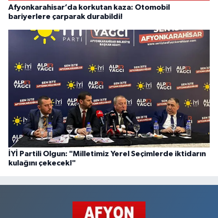
Afyonkarahisar’da korkutan kaza: Otomobil
bariyerlere çarparak durabildi!
İYİ Partili Olgun: "Milletimiz Yerel Seçimlerde iktidarın
kulağını çekecek!"