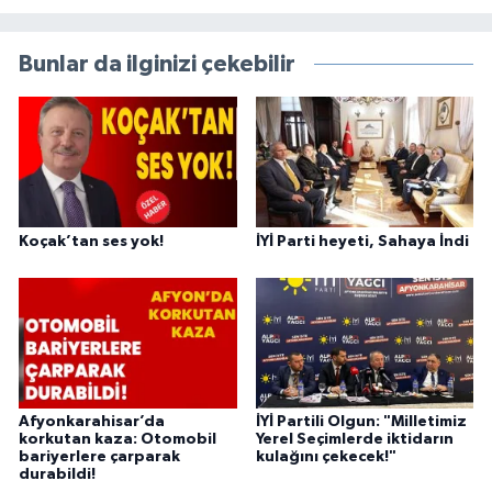
Bunlar da ilginizi çekebilir
Koçak’tan ses yok!
İYİ Parti heyeti, Sahaya İndi
Afyonkarahisar’da
İYİ Partili Olgun: "Milletimiz
korkutan kaza: Otomobil
Yerel Seçimlerde iktidarın
bariyerlere çarparak
kulağını çekecek!"
durabildi!