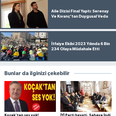
Aile Dizisi Final Yaptı: Serenay
Ve Kıvanç'tan Duygusal Veda
İtfaiye Ekibi 2023 Yılında 6 Bin
234 Olaya Müdahale Etti
Bunlar da ilginizi çekebilir
Koçak’tan ses yok!
İYİ Parti heyeti, Sahaya İndi