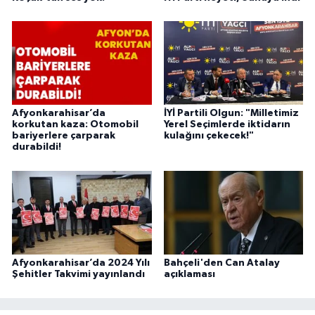
Afyonkarahisar’da
İYİ Partili Olgun: "Milletimiz
korkutan kaza: Otomobil
Yerel Seçimlerde iktidarın
bariyerlere çarparak
kulağını çekecek!"
durabildi!
Afyonkarahisar’da 2024 Yılı
Bahçeli'den Can Atalay
Şehitler Takvimi yayınlandı
açıklaması