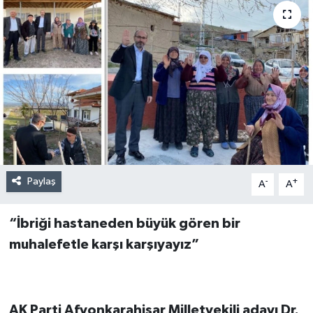
Paylaş
-
+
A
A
“İbriği hastaneden büyük gören bir
muhalefetle karşı karşıyayız”
AK Parti Afyonkarahisar Milletvekili adayı Dr.