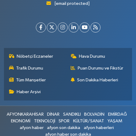
[email protected]
Nöbetçi Eczaneler
Hava Durumu
Trafik Durumu
Puan Durumu ve Fikstür
Tüm Manşetler
Son Dakika Haberleri
Haber Arşivi
AFYONKARAHİSAR
DİNAR
SANDIKLI
BOLVADİN
EMİRDAĞ
EKONOMİ
TEKNOLOJİ
SPOR
KÜLTÜR/SANAT
YAŞAM
afyon haber
afyon son dakika
afyon haberleri
afyon haber son dakika