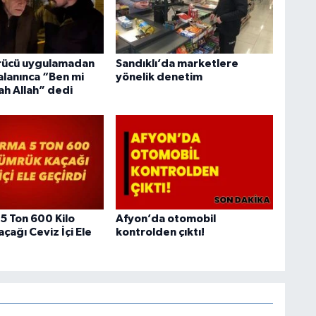
ürücü uygulamadan
Sandıklı’da marketlere
alanınca “Ben mi
yönelik denetim
ah Allah” dedi
5 Ton 600 Kilo
Afyon’da otomobil
çağı Ceviz İçi Ele
kontrolden çıktı!