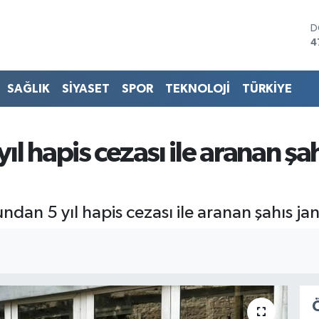
D
4
E
5
S
SAĞLIK
SİYASET
SPOR
TEKNOLOJİ
TÜRKİYE
6
G
6
B
yıl hapis cezası ile aranan ş
1
B
6
undan 5 yıl hapis cezası ile aranan şahıs 