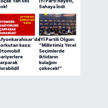
Koçak’tan ses
İYİ Parti heyeti,
yok!
Sahaya İndi
Afyonkarahisar’da
İYİ Partili Olgun:
korkutan kaza:
"Milletimiz Yerel
Otomobil
Seçimlerde
ariyerlere
iktidarın
çarparak
kulağını
urabildi!
çekecek!"