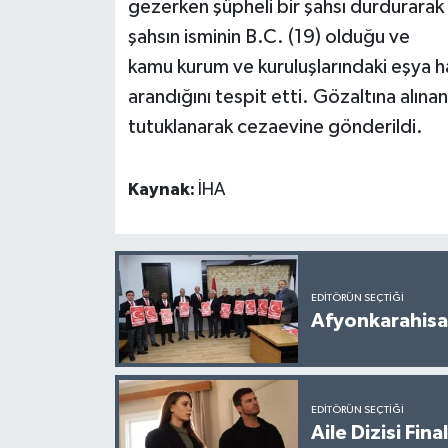
gezerken şüpheli bir şahsı durdurarak
şahsın isminin B.C. (19) olduğu ve
kamu kurum ve kuruluşlarındaki eşya ha
arandığını tespit etti. Gözaltına alın
tutuklanarak cezaevine gönderildi.
Kaynak:
İHA
EDITÖRÜN SEÇTIĞI
Afyonkarahisar
EDITÖRÜN SEÇTIĞI
Aile Dizisi Fin