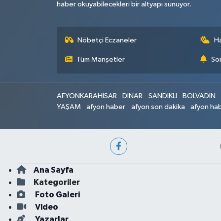
haber okuyabilecekleri bir altyapı sunuyor.
Nöbetçi Eczaneler
H
Tüm Manşetler
Son
AFYONKARAHİSAR
DİNAR
SANDIKLI
BOLVADİN
YAŞAM
afyon haber
afyon son dakika
afyon hab
Ana Sayfa
Kategoriler
Foto Galeri
Video
Yazarlar