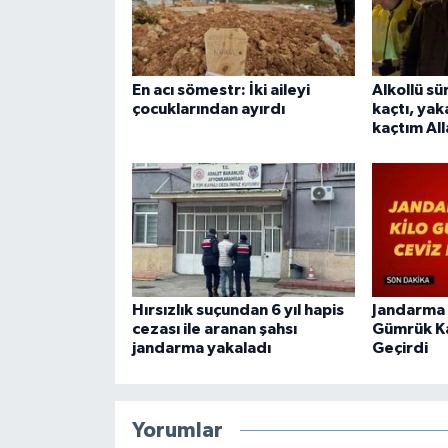
En acı sömestr: İki aileyi
Alkollü s
çocuklarından ayırdı
kaçtı, yak
kaçtım All
Hırsızlık suçundan 6 yıl hapis
Jandarma 
cezası ile aranan şahsı
Gümrük Ka
jandarma yakaladı
Geçirdi
Yorumlar