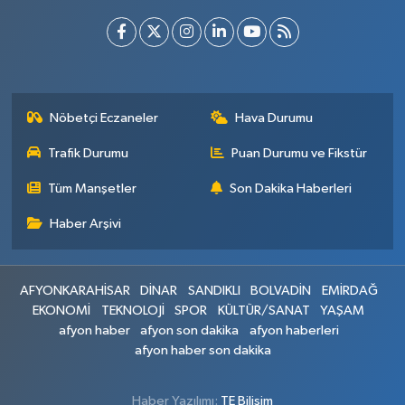
Nöbetçi Eczaneler
Hava Durumu
Trafik Durumu
Puan Durumu ve Fikstür
Tüm Manşetler
Son Dakika Haberleri
Haber Arşivi
AFYONKARAHİSAR
DİNAR
SANDIKLI
BOLVADİN
EMİRDAĞ
EKONOMİ
TEKNOLOJİ
SPOR
KÜLTÜR/SANAT
YAŞAM
afyon haber
afyon son dakika
afyon haberleri
afyon haber son dakika
Haber Yazılımı:
TE Bilişim