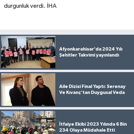
durgunluk verdi. İHA
Afyonkarahisar’da 2024 Yılı
Şehitler Takvimi yayınlandı
Aile Dizisi Final Yaptı: Serenay
Ve Kıvanç'tan Duygusal Veda
İtfaiye Ekibi 2023 Yılında 6 Bin
234 Olaya Müdahale Etti