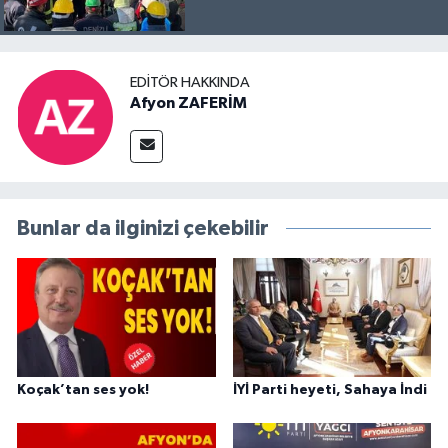
EDITÖR HAKKINDA
Afyon ZAFERİM
Bunlar da ilginizi çekebilir
Koçak’tan ses yok!
İYİ Parti heyeti, Sahaya İndi