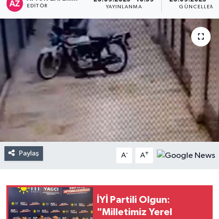
EDITÖR
YAYINLANMA
GÜNCELLEME
Paylaş
-
+
A
A
İYİ Partili Olgun:
"Milletimiz Yerel