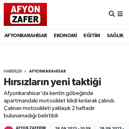
AFYONKARAHİSAR
EKONOMİ
EĞİTİM
SAĞLIK
HABERLER
AFYONKARAHİSAR
Hırsızların yeni taktiği
Afyonkarahisar’da kentin göbeğinde
apartmandaki motosiklet kilidi kırılarak çalındı.
Çalınan motosikleti yaklaşık 2 haftadır
bulunamadığı belirtildi
AFYON ZAFERİM
26.09.2023 - 10:59
26.09.2023 - 11