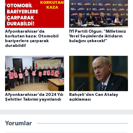
Afyonkarahisar’da
İYİ Partili Olgun: "Milletimiz
korkutan kaza: Otomobil
Yerel Seçimlerde iktidarın
bariyerlere çarparak
kulağını çekecek!"
durabildi!
Afyonkarahisar’da 2024 Yılı
Bahçeli'den Can Atalay
Şehitler Takvimi yayınlandı
açıklaması
Yorumlar