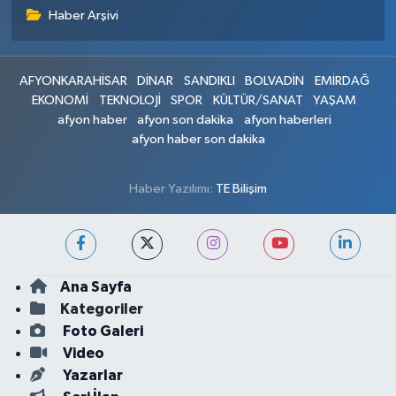
Haber Arşivi
AFYONKARAHİSAR
DİNAR
SANDIKLI
BOLVADİN
EMİRDAĞ
EKONOMİ
TEKNOLOJİ
SPOR
KÜLTÜR/SANAT
YAŞAM
afyon haber
afyon son dakika
afyon haberleri
afyon haber son dakika
Haber Yazılımı:
TE Bilişim
Ana Sayfa
Kategoriler
Foto Galeri
Video
Yazarlar