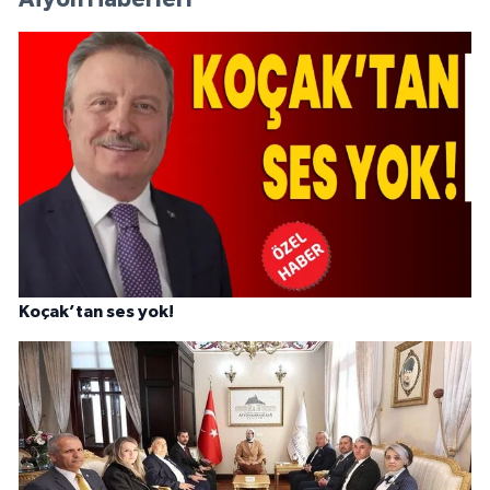
Koçak’tan ses yok!