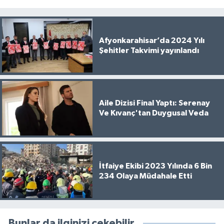
Afyonkarahisar’da 2024 Yılı
Şehitler Takvimi yayınlandı
Aile Dizisi Final Yaptı: Serenay
Ve Kıvanç'tan Duygusal Veda
İtfaiye Ekibi 2023 Yılında 6 Bin
234 Olaya Müdahale Etti
Bunlar da ilginizi çekebilir