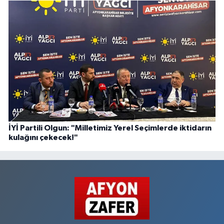
İYİ Partili Olgun: "Milletimiz Yerel Seçimlerde iktidarın
kulağını çekecek!"