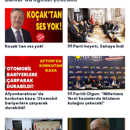
Koçak’tan ses yok!
İYİ Parti heyeti, Sahaya İndi
Afyonkarahisar’da
İYİ Partili Olgun: "Milletimiz
korkutan kaza: Otomobil
Yerel Seçimlerde iktidarın
bariyerlere çarparak
kulağını çekecek!"
durabildi!