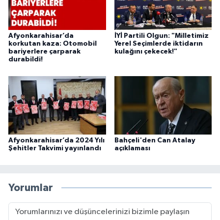
Afyonkarahisar’da
İYİ Partili Olgun: "Milletimiz
korkutan kaza: Otomobil
Yerel Seçimlerde iktidarın
bariyerlere çarparak
kulağını çekecek!"
durabildi!
Afyonkarahisar’da 2024 Yılı
Bahçeli'den Can Atalay
Şehitler Takvimi yayınlandı
açıklaması
Yorumlar