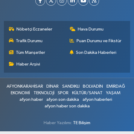
Nöbetçi Eczaneler
Hava Durumu
Trafik Durumu
Puan Durumu ve Fikstür
Tüm Manşetler
Son Dakika Haberleri
Haber Arşivi
AFYONKARAHİSAR
DİNAR
SANDIKLI
BOLVADİN
EMİRDAĞ
EKONOMİ
TEKNOLOJİ
SPOR
KÜLTÜR/SANAT
YAŞAM
afyon haber
afyon son dakika
afyon haberleri
afyon haber son dakika
Haber Yazılımı:
TE Bilişim