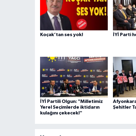
Koçak’tan ses yok!
İYİ Parti 
İYİ Partili Olgun: "Milletimiz
Afyonkara
Yerel Seçimlerde iktidarın
Şehitler T
kulağını çekecek!"