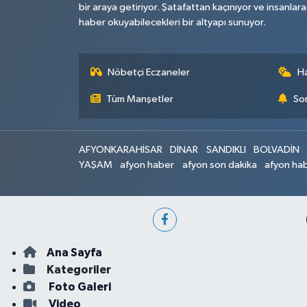
bir araya getiriyor. Şatafattan kaçınıyor ve insanlara
haber okuyabilecekleri bir altyapı sunuyor.
Nöbetçi Eczaneler
H
Tüm Manşetler
Son
AFYONKARAHİSAR
DİNAR
SANDIKLI
BOLVADİN
YAŞAM
afyon haber
afyon son dakika
afyon hab
Ana Sayfa
Kategoriler
Foto Galeri
Video