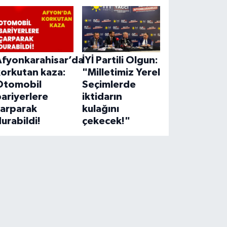
Afyonkarahisar’da
İYİ Partili Olgun:
korkutan kaza:
"Milletimiz Yerel
Otomobil
Seçimlerde
ariyerlere
iktidarın
çarparak
kulağını
urabildi!
çekecek!"