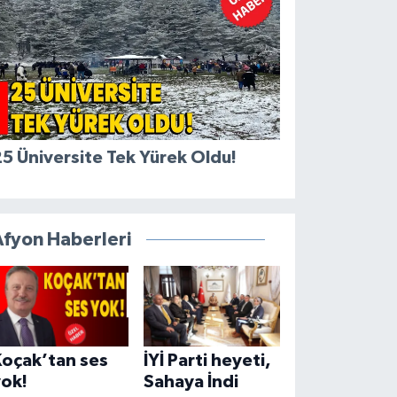
5 Üniversite Tek Yürek Oldu!
Afyon Haberleri
Koçak’tan ses
İYİ Parti heyeti,
yok!
Sahaya İndi