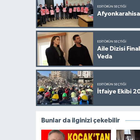
EDITÖRÜN SEÇTIĞI
Afyonkarahisar
EDITÖRÜN SEÇTIĞI
Aile Dizisi Fin
Veda
EDITÖRÜN SEÇTIĞI
İtfaiye Ekibi 
Bunlar da ilginizi çekebilir