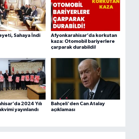
heyeti, Sahaya İndi
Afyonkarahisar’da korkutan
kaza: Otomobil bariyerlere
çarparak durabildi!
hisar’da 2024 Yılı
Bahçeli'den Can Atalay
akvimi yayınlandı
açıklaması