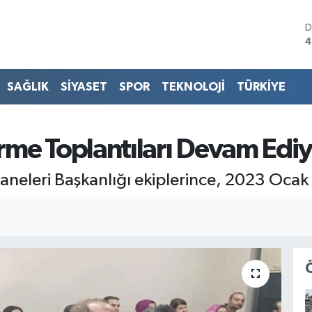
D
4
E
5
S
SAĞLIK
SİYASET
SPOR
TEKNOLOJİ
TÜRKİYE
6
G
6
B
me Toplantıları Devam Ediy
1
B
aneleri Başkanlığı ekiplerince, 2023 Ocak
6