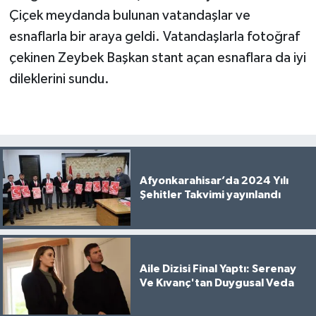
Çiçek meydanda bulunan vatandaşlar ve
esnaflarla bir araya geldi. Vatandaşlarla fotoğraf
çekinen Zeybek Başkan stant açan esnaflara da iyi
dileklerini sundu.
Afyonkarahisar’da 2024 Yılı
Şehitler Takvimi yayınlandı
Aile Dizisi Final Yaptı: Serenay
Ve Kıvanç'tan Duygusal Veda