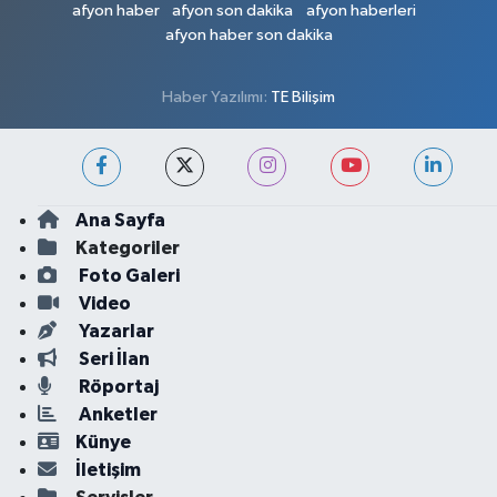
afyon haber
afyon son dakika
afyon haberleri
afyon haber son dakika
Haber Yazılımı:
TE Bilişim
Ana Sayfa
Kategoriler
Foto Galeri
Video
Yazarlar
Seri İlan
Röportaj
Anketler
Künye
İletişim