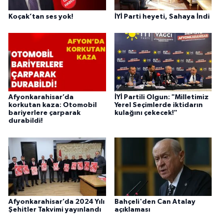
Koçak’tan ses yok!
İYİ Parti heyeti, Sahaya İndi
Afyonkarahisar’da
İYİ Partili Olgun: "Milletimiz
korkutan kaza: Otomobil
Yerel Seçimlerde iktidarın
bariyerlere çarparak
kulağını çekecek!"
durabildi!
Afyonkarahisar’da 2024 Yılı
Bahçeli'den Can Atalay
Şehitler Takvimi yayınlandı
açıklaması