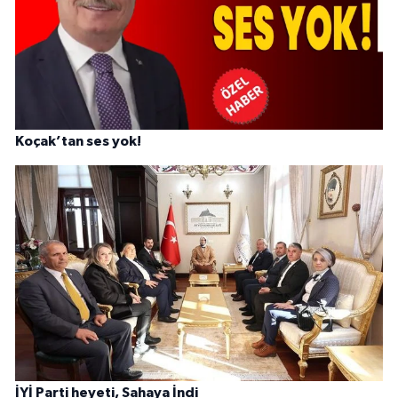
Koçak’tan ses yok!
İYİ Parti heyeti, Sahaya İndi