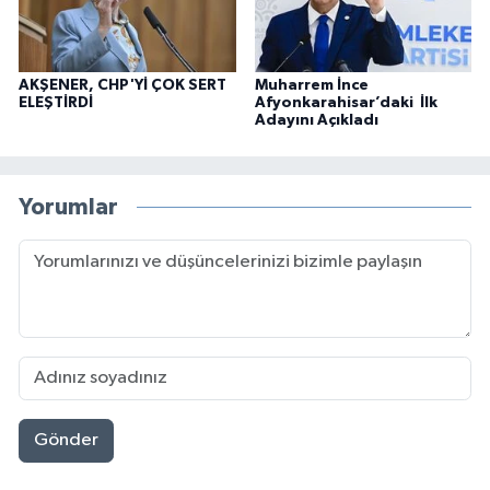
AKŞENER, CHP'Yİ ÇOK SERT
Muharrem İnce
ELEŞTİRDİ
Afyonkarahisar’daki İlk
Adayını Açıkladı
Yorumlar
Gönder