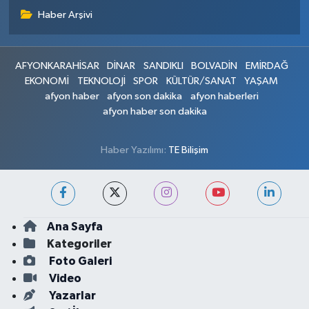
Haber Arşivi
AFYONKARAHİSAR
DİNAR
SANDIKLI
BOLVADİN
EMİRDAĞ
EKONOMİ
TEKNOLOJİ
SPOR
KÜLTÜR/SANAT
YAŞAM
afyon haber
afyon son dakika
afyon haberleri
afyon haber son dakika
Haber Yazılımı:
TE Bilişim
Ana Sayfa
Kategoriler
Foto Galeri
Video
Yazarlar