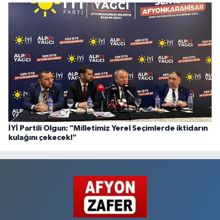
İYİ Partili Olgun: "Milletimiz Yerel Seçimlerde iktidarın
kulağını çekecek!"