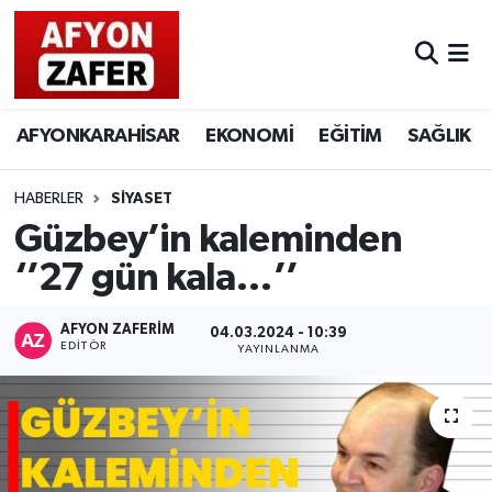
AFYONKARAHİSAR
EKONOMİ
EĞİTİM
SAĞLIK
HABERLER
SİYASET
Güzbey’in kaleminden
‘’27 gün kala…’’
AFYON ZAFERİM
04.03.2024 - 10:39
EDITÖR
YAYINLANMA