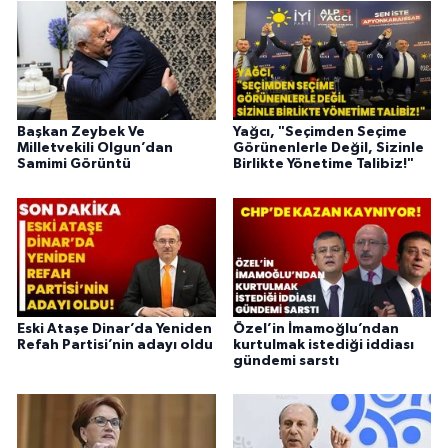
Başkan Zeybek Ve
Yağcı, "Seçimden Seçime
Milletvekili Olgun’dan
Görünenlerle Değil, Sizinle
Samimi Görüntü
Birlikte Yönetime Talibiz!"
Eski Ataşe Dinar’da Yeniden
Özel’in İmamoğlu’ndan
Refah Partisi’nin adayı oldu
kurtulmak istediği iddiası
gündemi sarstı