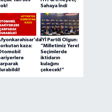
yok!
Sahaya İndi
Afyonkarahisar’da
İYİ Partili Olgun:
korkutan kaza:
"Milletimiz Yerel
Otomobil
Seçimlerde
ariyerlere
iktidarın
çarparak
kulağını
urabildi!
çekecek!"