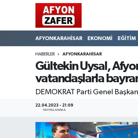
AFYONKARAHİSAR
EKONOMİ
EĞİTİM
HABERLER
AFYONKARAHİSAR
Gültekin Uysal, Afyon
vatandaşlarla bayra
DEMOKRAT Parti Genel Başkanı 
22.04.2023 - 21:09
YAYINLANMA