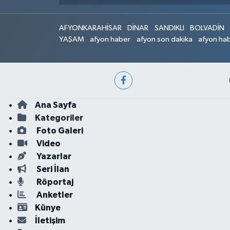
AFYONKARAHİSAR
DİNAR
SANDIKLI
BOLVADİN
YAŞAM
afyon haber
afyon son dakika
afyon hab
Ana Sayfa
Kategoriler
Foto Galeri
Video
Yazarlar
Seri İlan
Röportaj
Anketler
Künye
İletişim