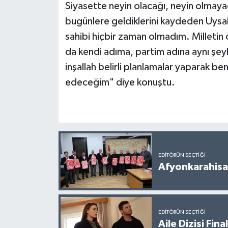
Siyasette neyin olacağı, neyin olmayac
bugünlere geldiklerini kaydeden Uysal
sahibi hiçbir zaman olmadım. Milletin
da kendi adıma, partim adına aynı şey
inşallah belirli planlamalar yaparak be
edeceğim" diye konuştu.
EDITÖRÜN SEÇTIĞI
Afyonkarahisar
EDITÖRÜN SEÇTIĞI
Aile Dizisi Fin