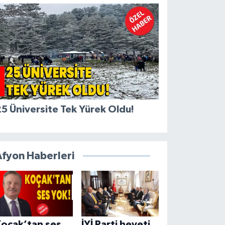
5 Üniversite Tek Yürek Oldu!
Afyon Haberleri
Koçak’tan ses
İYİ Parti heyeti,