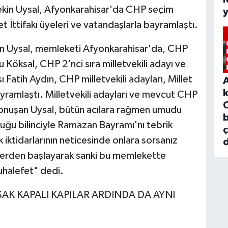
kin Uysal, Afyonkarahisar'da CHP seçim
et İttifakı üyeleri ve vatandaşlarla bayramlaştı.
in Uysal, memleketi Afyonkarahisar'da, CHP
u Köksal, CHP 2'nci sıra milletvekili adayı ve
Fatih Aydın, CHP milletvekili adayları, Millet
bayramlaştı. Milletvekili adayları ve mevcut CHP
 konuşan Uysal, bütün acılara rağmen umudu
b
ğu bilinciyle Ramazan Bayramı'nı tebrik
ık iktidarlarının neticesinde onlara sorsanız
d
üçlerden başlayarak sanki bu memlekette
halefet" dedi.
AK KAPALI KAPILAR ARDINDA DA AYNI