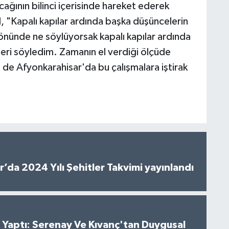
ağının bilinci içerisinde hareket ederek
, "Kapalı kapılar ardında başka düşüncelerin
 önünde ne söylüyorsak kapalı kapılar ardında
leri söyledim. Zamanın el verdiği ölçüde
n de Afyonkarahisar'da bu çalışmalara iştirak
’da 2024 Yılı Şehitler Takvimi yayınlandı
al Yaptı: Serenay Ve Kıvanç'tan Duygusal