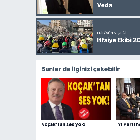
Veda
EDITÖRÜN SEÇTIĞI
İtfaiye Ekibi 
Bunlar da ilginizi çekebilir
Koçak’tan ses yok!
İYİ Parti 