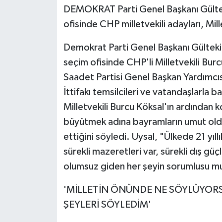
DEMOKRAT Parti Genel Başkanı Gülte
ofisinde CHP milletvekili adayları, Mill
Demokrat Parti Genel Başkanı Gültek
seçim ofisinde CHP'li Milletvekili Burc
Saadet Partisi Genel Başkan Yardımcısı 
İttifakı temsilcileri ve vatandaşlarla 
Milletvekili Burcu Köksal'ın ardından
büyütmek adına bayramların umut oldu
ettiğini söyledi. Uysal, "Ülkede 21 yıll
sürekli mazeretleri var, sürekli dış g
olumsuz giden her şeyin sorumlusu mu
'MİLLETİN ÖNÜNDE NE SÖYLÜYORS
ŞEYLERİ SÖYLEDİM'