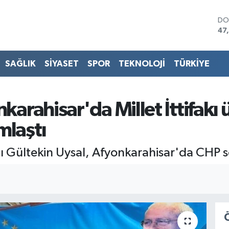
DO
47
EU
55
ST
SAĞLIK
SİYASET
SPOR
TEKNOLOJİ
TÜRKİYE
64
GR
65
Bİ
karahisar'da Millet İttifakı 
13
BI
mlaştı
64
Gültekin Uysal, Afyonkarahisar'da CHP s