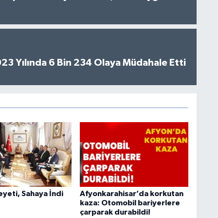
2023 Yılında 6 Bin 234 Olaya Müdahale Etti
heyeti, Sahaya İndi
Afyonkarahisar’da korkutan
kaza: Otomobil bariyerlere
çarparak durabildi!