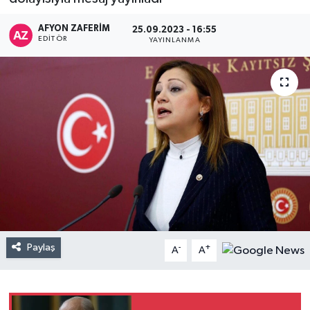
AFYON ZAFERİM
25.09.2023 - 16:55
EDITÖR
YAYINLANMA
Paylaş
-
+
A
A