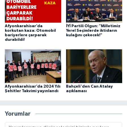
Afyonkarahisar’da
İYİ Partili Olgun: "Milletimiz
korkutan kaza: Otomobil
Yerel Seçimlerde iktidarın
bariyerlere çarparak
kulağını çekecek!"
durabildi!
Afyonkarahisar’da 2024 Yılı
Bahçeli'den Can Atalay
Şehitler Takvimi yayınlandı
açıklaması
Yorumlar