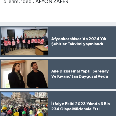
dilerim."dedi. AFYON ZAFER
Afyonkarahisar’da 2024 Yılı
Şehitler Takvimi yayınlandı
Aile Dizisi Final Yaptı: Serenay
Ve Kıvanç'tan Duygusal Veda
İtfaiye Ekibi 2023 Yılında 6 Bin
234 Olaya Müdahale Etti