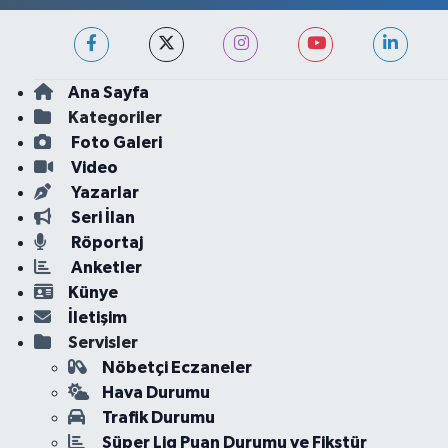
Ana Sayfa
Kategoriler
Foto Galeri
Video
Yazarlar
Seri İlan
Röportaj
Anketler
Künye
İletişim
Servisler
Nöbetçi Eczaneler
Hava Durumu
Trafik Durumu
Süper Lig Puan Durumu ve Fikstür