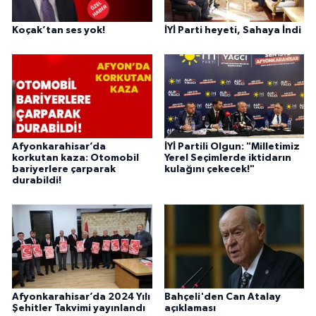
Koçak’tan ses yok!
İYİ Parti heyeti, Sahaya İndi
Afyonkarahisar’da
İYİ Partili Olgun: "Milletimiz
korkutan kaza: Otomobil
Yerel Seçimlerde iktidarın
bariyerlere çarparak
kulağını çekecek!"
durabildi!
Afyonkarahisar’da 2024 Yılı
Bahçeli'den Can Atalay
Şehitler Takvimi yayınlandı
açıklaması