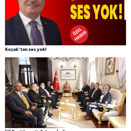
Koçak’tan ses yok!