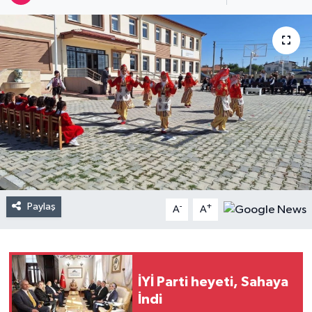
Paylaş
-
+
A
A
İYİ Parti heyeti, Sahaya
İndi