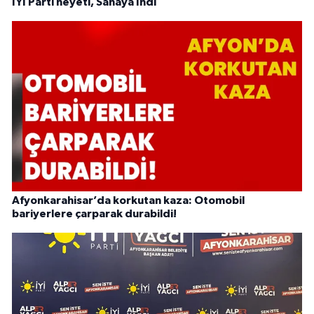
İYİ Parti heyeti, Sahaya İndi
Afyonkarahisar’da korkutan kaza: Otomobil
bariyerlere çarparak durabildi!