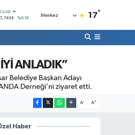
°
OLAR
17
Merkez
7,7436
%0.18
URO
5,2510
%0.32
TERLİN
4,4811
%0.38
RAM ALTIN
660.55
%0
İST100
İYİ ANLADIK”
3.779
%-14
ITCOIN
isar Belediye Başkan Adayı
4.815,30
%-0.1
ANDA Derneği’ni ziyaret etti.
-
+
A
A
Özel Haber