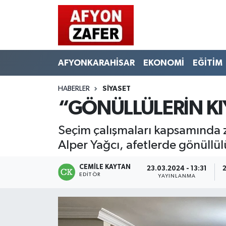
AFYONKARAHİSAR
EKONOMİ
EĞİTİM
HABERLER
SİYASET
“GÖNÜLLÜLERİN KIY
Seçim çalışmaları kapsamında zi
Alper Yağcı, afetlerde gönüllü
CEMILE KAYTAN
23.03.2024 - 13:31
2
EDITÖR
YAYINLANMA