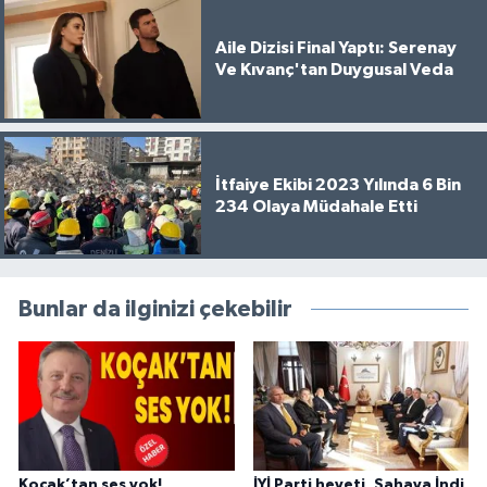
Aile Dizisi Final Yaptı: Serenay
Ve Kıvanç'tan Duygusal Veda
İtfaiye Ekibi 2023 Yılında 6 Bin
234 Olaya Müdahale Etti
Bunlar da ilginizi çekebilir
Koçak’tan ses yok!
İYİ Parti heyeti, Sahaya İndi