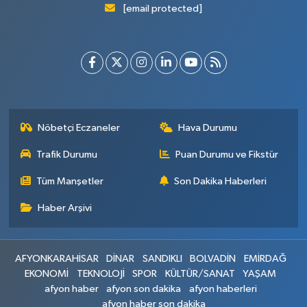
[email protected]
Nöbetçi Eczaneler
Hava Durumu
Trafik Durumu
Puan Durumu ve Fikstür
Tüm Manşetler
Son Dakika Haberleri
Haber Arşivi
AFYONKARAHİSAR
DİNAR
SANDIKLI
BOLVADİN
EMİRDAĞ
EKONOMİ
TEKNOLOJİ
SPOR
KÜLTÜR/SANAT
YAŞAM
afyon haber
afyon son dakika
afyon haberleri
afyon haber son dakika