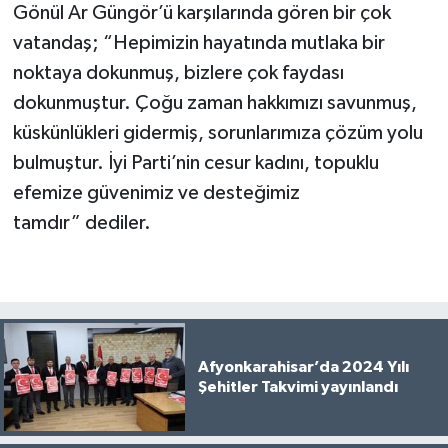
Gönül Ar Güngör’ü karşılarında gören bir çok
vatandaş; “Hepimizin hayatında mutlaka bir
noktaya dokunmuş, bizlere çok faydası
dokunmuştur. Çoğu zaman hakkımızı savunmuş,
küskünlükleri gidermiş, sorunlarımıza çözüm yolu
bulmuştur. İyi Parti’nin cesur kadını, topuklu
efemize güvenimiz ve desteğimiz
tamdır” dediler.
Afyonkarahisar’da 2024 Yılı
Şehitler Takvimi yayınlandı