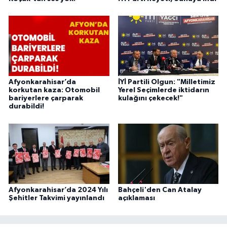
Afyonkarahisar’da
İYİ Partili Olgun: "Milletimiz
korkutan kaza: Otomobil
Yerel Seçimlerde iktidarın
bariyerlere çarparak
kulağını çekecek!"
durabildi!
Afyonkarahisar’da 2024 Yılı
Bahçeli'den Can Atalay
Şehitler Takvimi yayınlandı
açıklaması