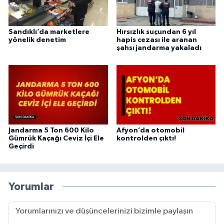
Sandıklı’da marketlere
Hırsızlık suçundan 6 yıl
yönelik denetim
hapis cezası ile aranan
şahsı jandarma yakaladı
Jandarma 5 Ton 600 Kilo
Afyon’da otomobil
Gümrük Kaçağı Ceviz İçi Ele
kontrolden çıktı!
Geçirdi
Yorumlar