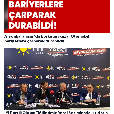
Afyonkarahisar’da korkutan kaza: Otomobil
bariyerlere çarparak durabildi!
İYİ Partili Olgun: "Milletimiz Yerel Seçimlerde iktidarın