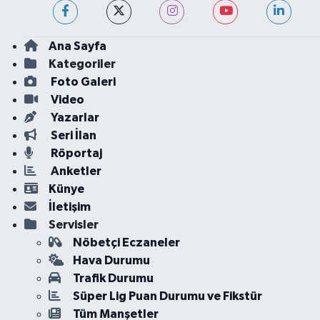
Ana Sayfa
Kategoriler
Foto Galeri
Video
Yazarlar
Seri İlan
Röportaj
Anketler
Künye
İletişim
Servisler
Nöbetçi Eczaneler
Hava Durumu
Trafik Durumu
Süper Lig Puan Durumu ve Fikstür
Tüm Manşetler