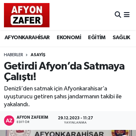
AFYONKARAHİSAR
EKONOMİ
EĞİTİM
SAĞLIK
HABERLER
ASAYİŞ
Getirdi Afyon’da Satmaya
Çalıştı!
Denizli’den satmak için Afyonkarahisar’a
uyuşturucu getiren şahıs jandarmanın takibi ile
yakalandı.
AFYON ZAFERİM
29.12.2023 - 11:27
EDITÖR
YAYINLANMA