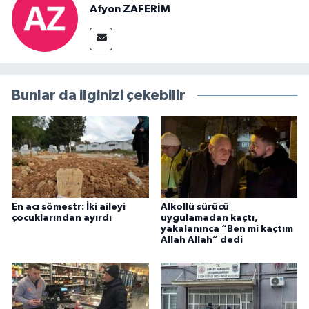
Afyon ZAFERİM
Bunlar da ilginizi çekebilir
En acı sömestr: İki aileyi
Alkollü sürücü
çocuklarından ayırdı
uygulamadan kaçtı,
yakalanınca “Ben mi kaçtım
Allah Allah” dedi