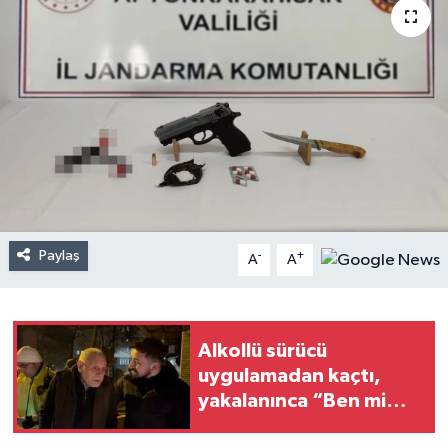
Paylaş
-
+
A
A
Alkollü sürücü
uygulamadan kaçtı,
yakalanınca “Ben mi
kaçtım Allah Allah” dedi