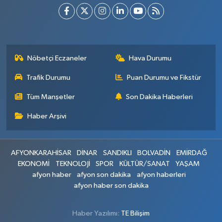
Nöbetçi Eczaneler
Hava Durumu
Trafik Durumu
Puan Durumu ve Fikstür
Tüm Manşetler
Son Dakika Haberleri
Haber Arşivi
AFYONKARAHİSAR
DİNAR
SANDIKLI
BOLVADİN
EMİRDAĞ
EKONOMİ
TEKNOLOJİ
SPOR
KÜLTÜR/SANAT
YAŞAM
afyon haber
afyon son dakika
afyon haberleri
afyon haber son dakika
Haber Yazılımı:
TE Bilişim