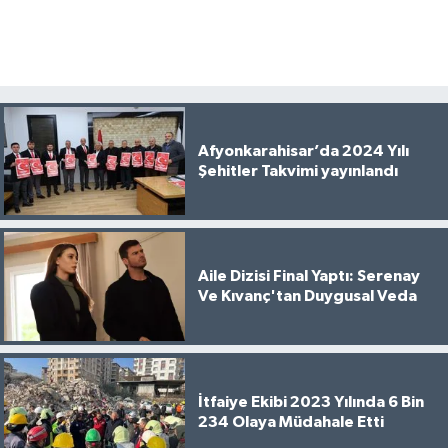
Afyonkarahisar’da 2024 Yılı
Şehitler Takvimi yayınlandı
Aile Dizisi Final Yaptı: Serenay
Ve Kıvanç'tan Duygusal Veda
İtfaiye Ekibi 2023 Yılında 6 Bin
234 Olaya Müdahale Etti