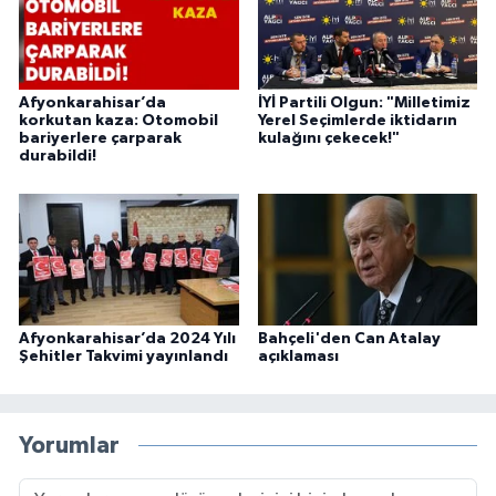
Afyonkarahisar’da
İYİ Partili Olgun: "Milletimiz
korkutan kaza: Otomobil
Yerel Seçimlerde iktidarın
bariyerlere çarparak
kulağını çekecek!"
durabildi!
Afyonkarahisar’da 2024 Yılı
Bahçeli'den Can Atalay
Şehitler Takvimi yayınlandı
açıklaması
Yorumlar