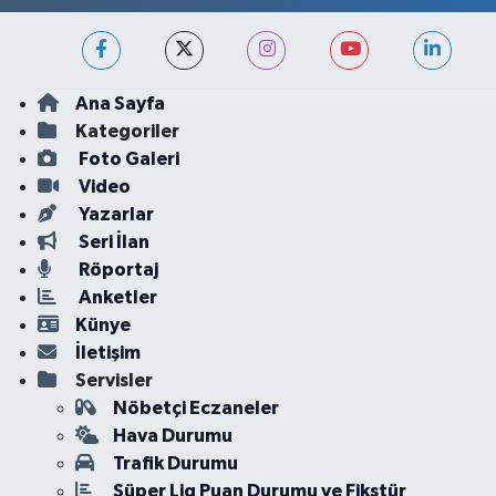
Ana Sayfa
Kategoriler
Foto Galeri
Video
Yazarlar
Seri İlan
Röportaj
Anketler
Künye
İletişim
Servisler
Nöbetçi Eczaneler
Hava Durumu
Trafik Durumu
Süper Lig Puan Durumu ve Fikstür