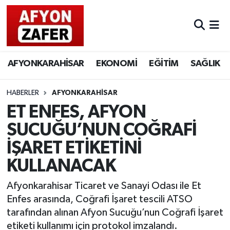
AFYONKARAHİSAR
EKONOMİ
EĞİTİM
SAĞLIK
HABERLER
AFYONKARAHİSAR
ET ENFES, AFYON
SUCUĞU’NUN COĞRAFİ
İŞARET ETİKETİNİ
KULLANACAK
Afyonkarahisar Ticaret ve Sanayi Odası ile Et
Enfes arasında, Coğrafi İşaret tescili ATSO
tarafından alınan Afyon Sucuğu’nun Coğrafi İşaret
etiketi kullanımı için protokol imzalandı.