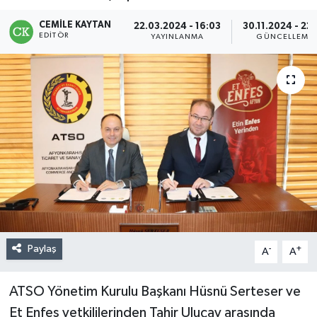
CEMILE KAYTAN
22.03.2024 - 16:03
30.11.2024 - 22
EDITÖR
YAYINLANMA
GÜNCELLEME
Paylaş
-
+
A
A
ATSO Yönetim Kurulu Başkanı Hüsnü Serteser ve
Et Enfes yetkililerinden Tahir Uluçay arasında