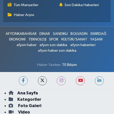
Tüm Manşetler
Son Dakika Haberleri
Haber Arşivi
AFYONKARAHİSAR
DİNAR
SANDIKLI
BOLVADİN
EMİRDAĞ
EKONOMİ
TEKNOLOJİ
SPOR
KÜLTÜR/SANAT
YAŞAM
afyon haber
afyon son dakika
afyon haberleri
afyon haber son dakika
Haber Yazılımı:
TE Bilişim
Ana Sayfa
Kategoriler
Foto Galeri
Video