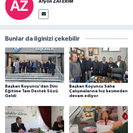
Afyon ZAFERİM
Bunlar da ilginizi çekebilir
Başkan Koyuncu’dan Dini
Başkan Koyuncu Saha
Eğitime Tam Destek Sözü
Çalışmalarına hız kesmeden
Geldi
devam ediyor