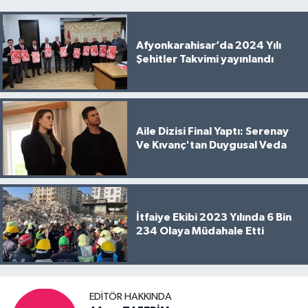
Afyonkarahisar’da 2024 Yılı
Şehitler Takvimi yayınlandı
Aile Dizisi Final Yaptı: Serenay
Ve Kıvanç'tan Duygusal Veda
İtfaiye Ekibi 2023 Yılında 6 Bin
234 Olaya Müdahale Etti
EDITÖR HAKKINDA