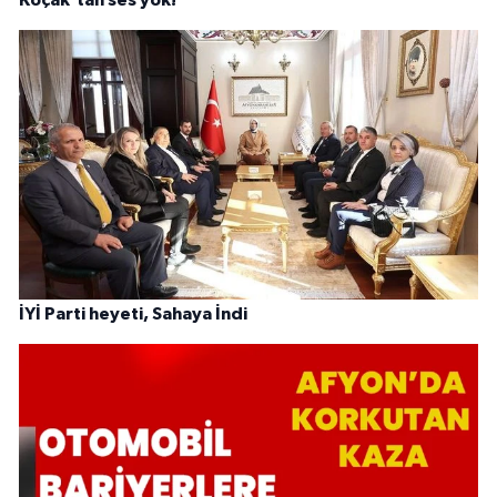
Koçak’tan ses yok!
İYİ Parti heyeti, Sahaya İndi