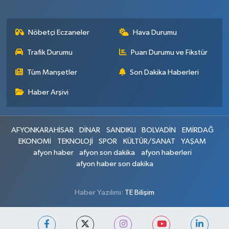
Nöbetçi Eczaneler
Hava Durumu
Trafik Durumu
Puan Durumu ve Fikstür
Tüm Manşetler
Son Dakika Haberleri
Haber Arşivi
AFYONKARAHİSAR
DİNAR
SANDIKLI
BOLVADİN
EMİRDAĞ
EKONOMİ
TEKNOLOJİ
SPOR
KÜLTÜR/SANAT
YAŞAM
afyon haber
afyon son dakika
afyon haberleri
afyon haber son dakika
Haber Yazılımı:
TE Bilişim