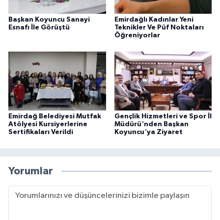
Başkan Koyuncu Sanayi
Emirdağlı Kadınlar Yeni
Esnafı İle Görüştü
Teknikler Ve Püf Noktaları
Öğreniyorlar
Emirdağ Belediyesi Mutfak
Gençlik Hizmetleri ve Spor İl
Atölyesi Kursiyerlerine
Müdürü'nden Başkan
Sertifikaları Verildi
Koyuncu'ya Ziyaret
Yorumlar