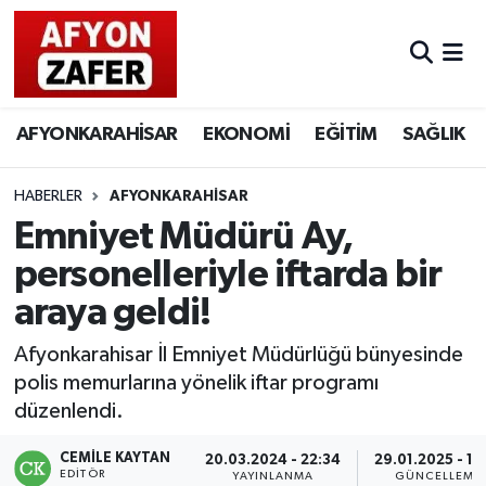
AFYONKARAHİSAR
EKONOMİ
EĞİTİM
SAĞLIK
HABERLER
AFYONKARAHİSAR
Emniyet Müdürü Ay,
personelleriyle iftarda bir
araya geldi!
Afyonkarahisar İl Emniyet Müdürlüğü bünyesinde
polis memurlarına yönelik iftar programı
düzenlendi.
CEMILE KAYTAN
20.03.2024 - 22:34
29.01.2025 - 10
EDITÖR
YAYINLANMA
GÜNCELLEME