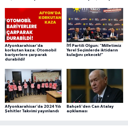
Afyonkarahisar’da
İYİ Partili Olgun: "Milletimiz
korkutan kaza: Otomobil
Yerel Seçimlerde iktidarın
bariyerlere çarparak
kulağını çekecek!"
durabildi!
Afyonkarahisar’da 2024 Yılı
Bahçeli'den Can Atalay
Şehitler Takvimi yayınlandı
açıklaması