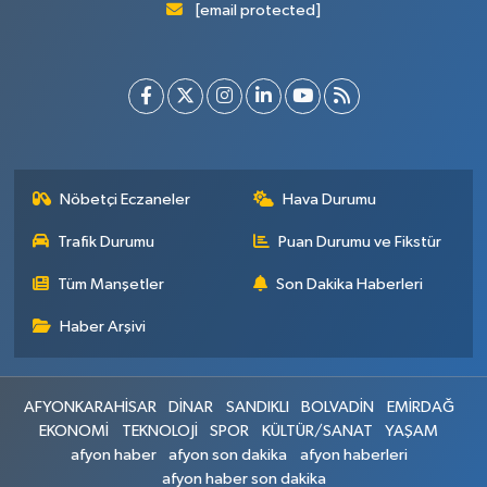
[email protected]
Nöbetçi Eczaneler
Hava Durumu
Trafik Durumu
Puan Durumu ve Fikstür
Tüm Manşetler
Son Dakika Haberleri
Haber Arşivi
AFYONKARAHİSAR
DİNAR
SANDIKLI
BOLVADİN
EMİRDAĞ
EKONOMİ
TEKNOLOJİ
SPOR
KÜLTÜR/SANAT
YAŞAM
afyon haber
afyon son dakika
afyon haberleri
afyon haber son dakika