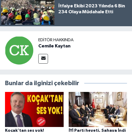
İtfaiye Ekibi 2023 Yılında 6 Bin
234 Olaya Müdahale Etti
EDITÖR HAKKINDA
Cemile Kaytan
Bunlar da ilginizi çekebilir
Koçak’tan ses yok!
İYİ Parti heyeti, Sahaya İndi