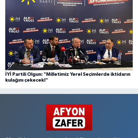
İYİ Partili Olgun: "Milletimiz Yerel Seçimlerde iktidarın
kulağını çekecek!"