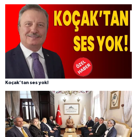
Koçak’tan ses yok!