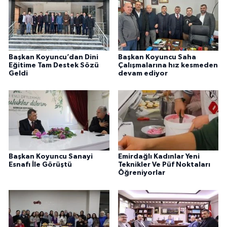
Başkan Koyuncu’dan Dini
Başkan Koyuncu Saha
Eğitime Tam Destek Sözü
Çalışmalarına hız kesmeden
Geldi
devam ediyor
Başkan Koyuncu Sanayi
Emirdağlı Kadınlar Yeni
Esnafı İle Görüştü
Teknikler Ve Püf Noktaları
Öğreniyorlar