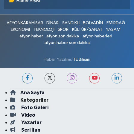
Haber Arşivi
AFYONKARAHİSAR
DİNAR
SANDIKLI
BOLVADİN
EMİRDAĞ
EKONOMİ
TEKNOLOJİ
SPOR
KÜLTÜR/SANAT
YAŞAM
afyon haber
afyon son dakika
afyon haberleri
afyon haber son dakika
Haber Yazılımı:
TE Bilişim
Ana Sayfa
Kategoriler
Foto Galeri
Video
Yazarlar
Seri İlan