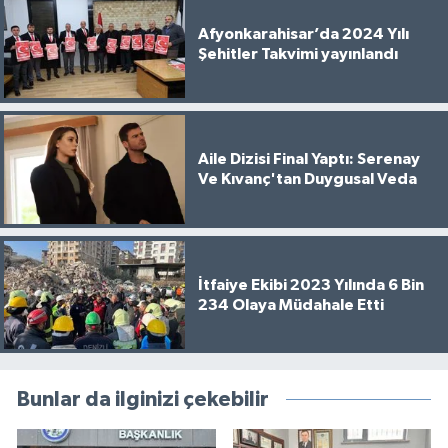
Afyonkarahisar’da 2024 Yılı
Şehitler Takvimi yayınlandı
Aile Dizisi Final Yaptı: Serenay
Ve Kıvanç'tan Duygusal Veda
İtfaiye Ekibi 2023 Yılında 6 Bin
234 Olaya Müdahale Etti
Bunlar da ilginizi çekebilir