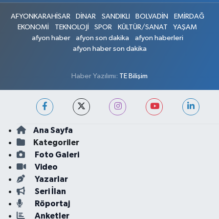
AFYONKARAHİSAR
DİNAR
SANDIKLI
BOLVADİN
EMİRDAĞ
EKONOMİ
TEKNOLOJİ
SPOR
KÜLTÜR/SANAT
YAŞAM
afyon haber
afyon son dakika
afyon haberleri
afyon haber son dakika
Haber Yazılımı:
TE Bilişim
Ana Sayfa
Kategoriler
Foto Galeri
Video
Yazarlar
Seri İlan
Röportaj
Anketler