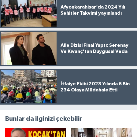
Afyonkarahisar’da 2024 Yılı
Şehitler Takvimi yayınlandı
Aile Dizisi Final Yaptı: Serenay
Ve Kıvanç'tan Duygusal Veda
İtfaiye Ekibi 2023 Yılında 6 Bin
234 Olaya Müdahale Etti
Bunlar da ilginizi çekebilir