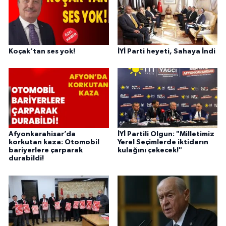
Koçak’tan ses yok!
İYİ Parti heyeti, Sahaya İndi
Afyonkarahisar’da
İYİ Partili Olgun: "Milletimiz
korkutan kaza: Otomobil
Yerel Seçimlerde iktidarın
bariyerlere çarparak
kulağını çekecek!"
durabildi!