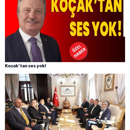
Koçak’tan ses yok!