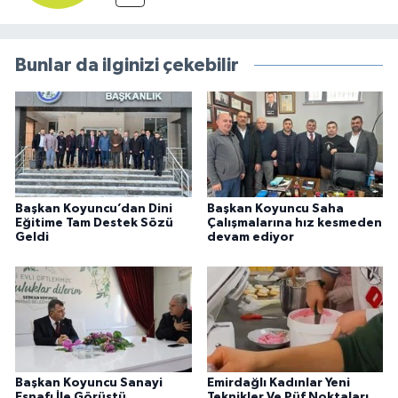
Bunlar da ilginizi çekebilir
Başkan Koyuncu’dan Dini
Başkan Koyuncu Saha
Eğitime Tam Destek Sözü
Çalışmalarına hız kesmeden
Geldi
devam ediyor
Başkan Koyuncu Sanayi
Emirdağlı Kadınlar Yeni
Esnafı İle Görüştü
Teknikler Ve Püf Noktaları