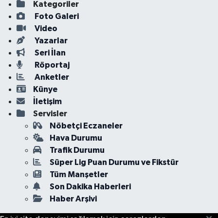
Kategoriler
Foto Galeri
Video
Yazarlar
Seri İlan
Röportaj
Anketler
Künye
İletişim
Servisler
Nöbetçi Eczaneler
Hava Durumu
Trafik Durumu
Süper Lig Puan Durumu ve Fikstür
Tüm Manşetler
Son Dakika Haberleri
Haber Arşivi