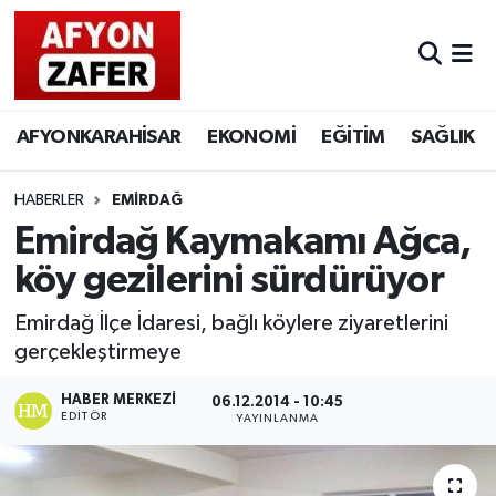
AFYONKARAHİSAR
EKONOMİ
EĞİTİM
SAĞLIK
HABERLER
EMİRDAĞ
Emirdağ Kaymakamı Ağca,
köy gezilerini sürdürüyor
Emirdağ İlçe İdaresi, bağlı köylere ziyaretlerini
gerçekleştirmeye
HABER MERKEZI
06.12.2014 - 10:45
EDITÖR
YAYINLANMA