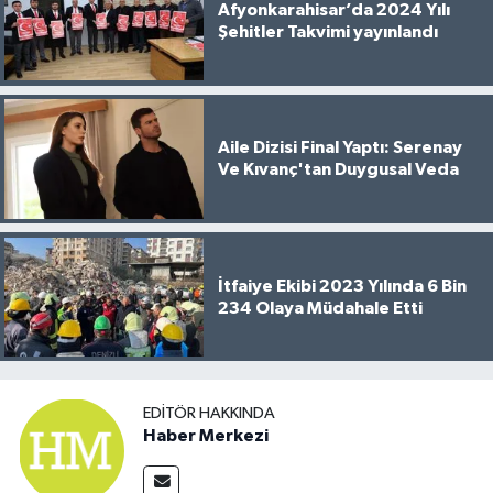
Afyonkarahisar’da 2024 Yılı
Şehitler Takvimi yayınlandı
Aile Dizisi Final Yaptı: Serenay
Ve Kıvanç'tan Duygusal Veda
İtfaiye Ekibi 2023 Yılında 6 Bin
234 Olaya Müdahale Etti
EDITÖR HAKKINDA
Haber Merkezi