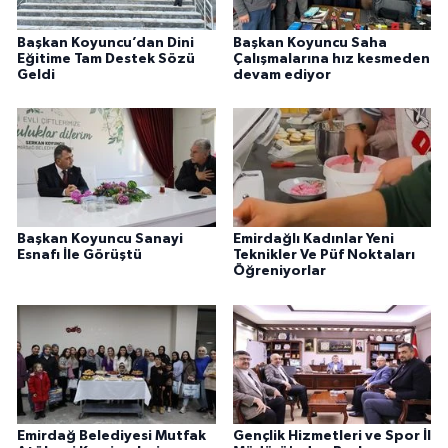
Başkan Koyuncu’dan Dini
Başkan Koyuncu Saha
Eğitime Tam Destek Sözü
Çalışmalarına hız kesmeden
Geldi
devam ediyor
Başkan Koyuncu Sanayi
Emirdağlı Kadınlar Yeni
Esnafı İle Görüştü
Teknikler Ve Püf Noktaları
Öğreniyorlar
Emirdağ Belediyesi Mutfak
Gençlik Hizmetleri ve Spor İl