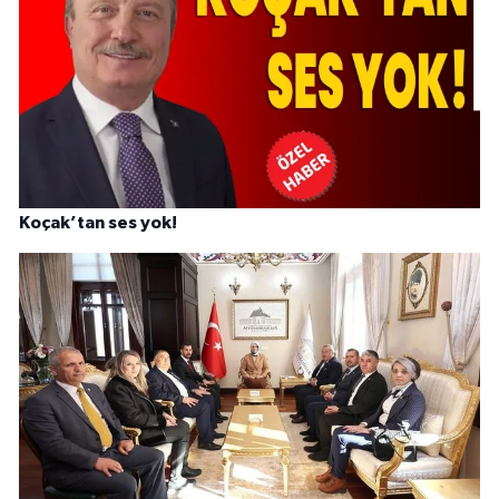
Koçak’tan ses yok!