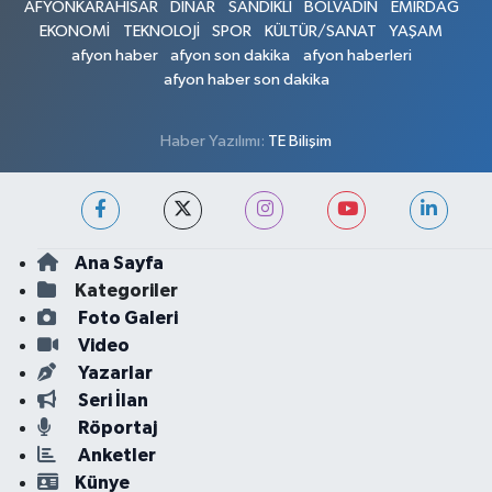
AFYONKARAHİSAR
DİNAR
SANDIKLI
BOLVADİN
EMİRDAĞ
EKONOMİ
TEKNOLOJİ
SPOR
KÜLTÜR/SANAT
YAŞAM
afyon haber
afyon son dakika
afyon haberleri
afyon haber son dakika
Haber Yazılımı:
TE Bilişim
Ana Sayfa
Kategoriler
Foto Galeri
Video
Yazarlar
Seri İlan
Röportaj
Anketler
Künye