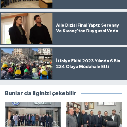
Aile Dizisi Final Yaptı: Serenay
Ve Kıvanç'tan Duygusal Veda
İtfaiye Ekibi 2023 Yılında 6 Bin
234 Olaya Müdahale Etti
Bunlar da ilginizi çekebilir