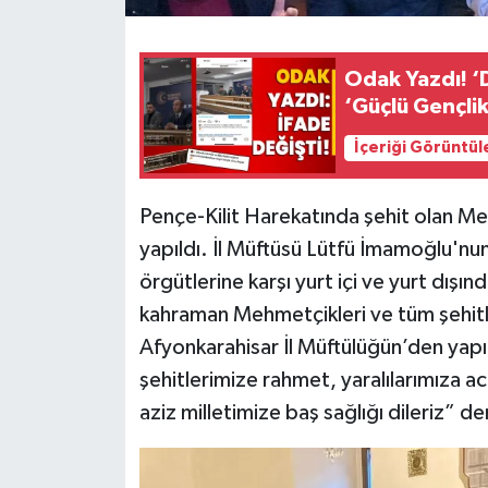
Odak Yazdı! ‘
‘Güçlü Gençli
İçeriği Görüntül
Pençe-Kilit Harekatında şehit olan M
yapıldı. İl Müftüsü Lütfü İmamoğlu'nun
örgütlerine karşı yurt içi ve yurt dış
kahraman Mehmetçikleri ve tüm şehitle
Afyonkarahisar İl Müftülüğün’den yap
şehitlerimize rahmet, yaralılarımıza aci
aziz milletimize baş sağlığı dileriz” den