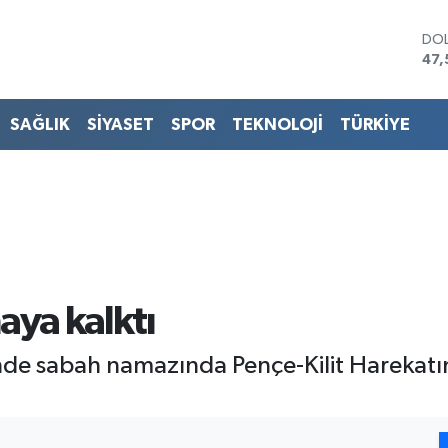
DO
47,
EU
55
STE
SAĞLIK
SİYASET
SPOR
TEKNOLOJİ
TÜRKİYE
64,
GRA
651
BİS
13.
BIT
64.
maya kalktı
nde sabah namazında Pençe-Kilit Harekatı