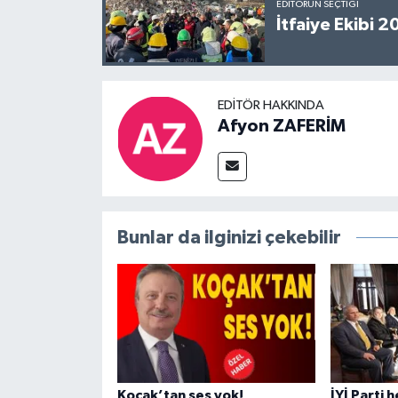
EDITÖRÜN SEÇTIĞI
İtfaiye Ekibi 
EDITÖR HAKKINDA
Afyon ZAFERİM
Bunlar da ilginizi çekebilir
Koçak’tan ses yok!
İYİ Parti 