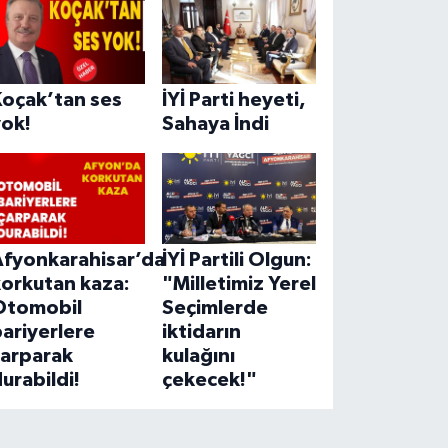
Koçak’tan ses
İYİ Parti heyeti,
yok!
Sahaya İndi
Afyonkarahisar’da
İYİ Partili Olgun:
korkutan kaza:
"Milletimiz Yerel
Otomobil
Seçimlerde
ariyerlere
iktidarın
çarparak
kulağını
urabildi!
çekecek!"