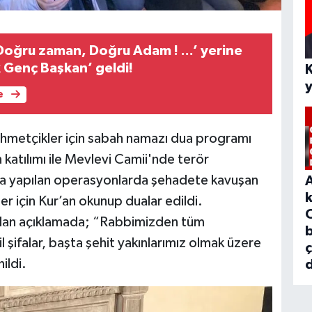
Doğru zaman, Doğru Adam ! ...’ yerine
k Genç Başkan’ geldi!
e
ehmetçikler için sabah namazı dua programı
 katılımı ile Mevlevi Camii'nde terör
ında yapılan operasyonlarda şehadete kavuşan
r için Kur’an okunup dualar edildi.
ılan açıklamada; “Rabbimizden tüm
b
l şifalar, başta şehit yakınlarımız olmak üzere
ildi.
d