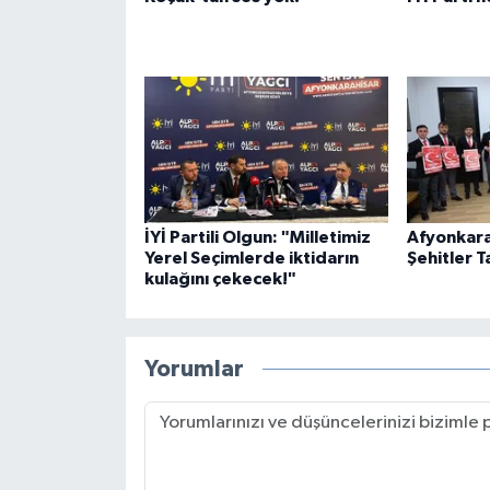
İYİ Partili Olgun: "Milletimiz
Afyonkara
Yerel Seçimlerde iktidarın
Şehitler T
kulağını çekecek!"
Yorumlar