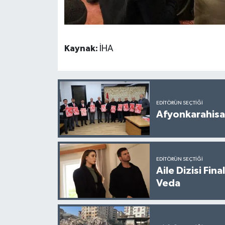
Kaynak:
İHA
EDITÖRÜN SEÇTIĞI
Afyonkarahisar
EDITÖRÜN SEÇTIĞI
Aile Dizisi Fin
Veda