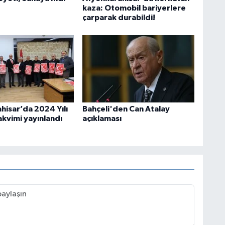
kaza: Otomobil bariyerlere
çarparak durabildi!
hisar’da 2024 Yılı
Bahçeli'den Can Atalay
akvimi yayınlandı
açıklaması