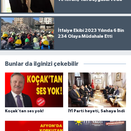
İtfaiye Ekibi 2023 Yılında 6 Bin
234 Olaya Müdahale Etti
Bunlar da ilginizi çekebilir
Koçak’tan ses yok!
İYİ Parti heyeti, Sahaya İndi