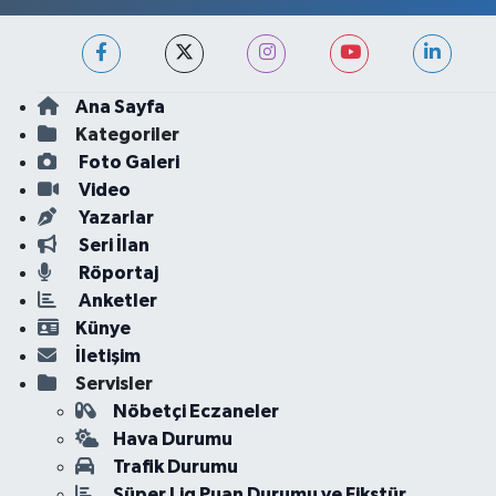
Ana Sayfa
Kategoriler
Foto Galeri
Video
Yazarlar
Seri İlan
Röportaj
Anketler
Künye
İletişim
Servisler
Nöbetçi Eczaneler
Hava Durumu
Trafik Durumu
Süper Lig Puan Durumu ve Fikstür