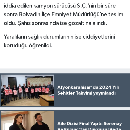
iddia edilen kamyon sürücüsü S.Ç.’nin bir süre
sonra Bolvadin İlçe Emniyet Müdürlüğü’ne teslim
oldu. Şahıs sonrasında ise gözaltına alındı.
Yaralıların sağlık durumlarının ise ciddiyetlerini
koruduğu öğrenildi.
Afyonkarahisar’da 2024 Yılı
Şehitler Takvimi yayınlandı
Aile Dizisi Final Yaptı: Serenay
Ve Kıvanç'tan Duygusal Veda