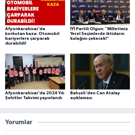
Afyonkarahisar’da
İYİ Partili Olgun: "Milletimiz
korkutan kaza: Otomobil
Yerel Seçimlerde iktidarın
bariyerlere çarparak
kulağını çekecek!"
durabildi!
Afyonkarahisar’da 2024 Yılı
Bahçeli'den Can Atalay
Şehitler Takvimi yayınlandı
açıklaması
Yorumlar