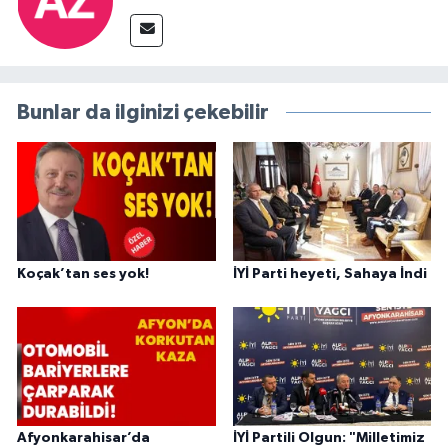
Bunlar da ilginizi çekebilir
Koçak’tan ses yok!
İYİ Parti heyeti, Sahaya İndi
Afyonkarahisar’da
İYİ Partili Olgun: "Milletimiz