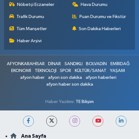
Nöbetçi Eczaneler
Hava Durumu
Trafik Durumu
Puan Durumu ve Fikstür
Tüm Manşetler
Son Dakika Haberleri
Haber Arşivi
AFYONKARAHİSAR
DİNAR
SANDIKLI
BOLVADİN
EMİRDAĞ
EKONOMİ
TEKNOLOJİ
SPOR
KÜLTÜR/SANAT
YAŞAM
afyon haber
afyon son dakika
afyon haberleri
afyon haber son dakika
Haber Yazılımı:
TE Bilişim
Ana Sayfa