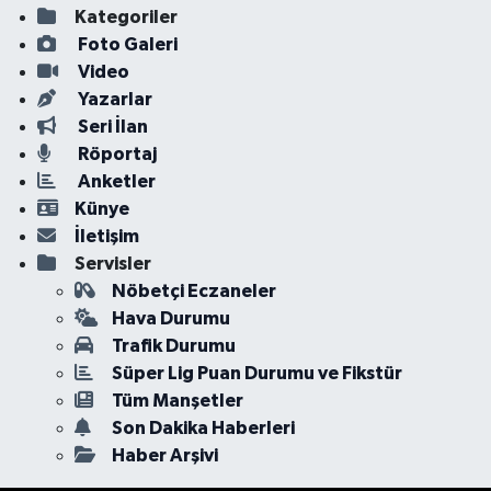
Kategoriler
Foto Galeri
Video
Yazarlar
Seri İlan
Röportaj
Anketler
Künye
İletişim
Servisler
Nöbetçi Eczaneler
Hava Durumu
Trafik Durumu
Süper Lig Puan Durumu ve Fikstür
Tüm Manşetler
Son Dakika Haberleri
Haber Arşivi